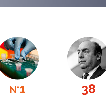
1
181