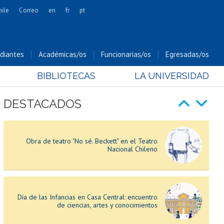
hile
Correo
en
fr
pt
Lanzamiento del sitio web "Los viajes de
Artes
Gabriela"
Cs. Agronómicas
diantes
Académicas/os
Funcionarias/os
Egresadas/os
Cs. Forestales y Conservación
BIBLIOTECAS
LA UNIVERSIDAD
Cs. Sociales
Sistema de Ingreso Prioritario de Equidad
Educativa (SIPEE): postulaciones abiertas
Comunicación e Imagen
DESTACADOS
Economía y Negocios
Gobierno
Obra de teatro "No sé. Beckett" en el Teatro
Odontología
Nacional Chileno
Estudios Internacionales
Bachillerato
Hospital Clínico
Día de las Infancias en Casa Central: encuentro
de ciencias, artes y conocimientos