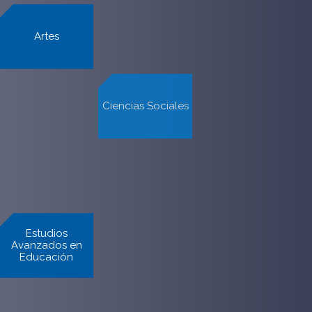
Ciencias
Artes
Ciencias
Agronómicas
Ciencias
Cs. Químicas y
Ciencias Sociales
Veterinarias y
Farmacéuticas
Pecuarias
Economía y
Filosofía y
Gobierno
Negocios
Humanidades
Estudios
Estudios
Nutrición y Tec.
Avanzados en
Internacionales
de los Alimentos
Educación