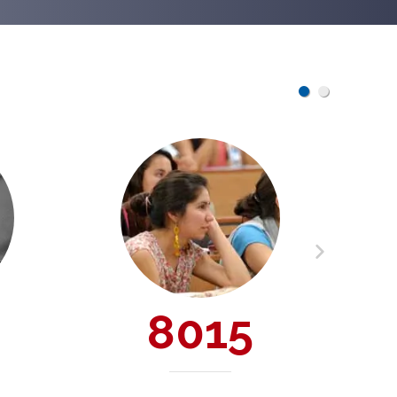
1
2
38793