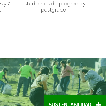
s y 2
estudiantes de pregrado y
l
postgrado
e
SUSTENTABILIDAD