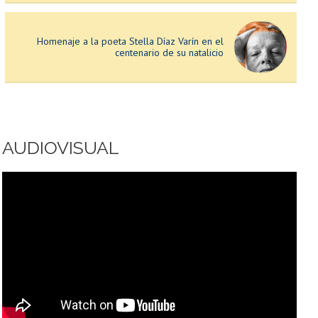
Homenaje a la poeta Stella Díaz Varín en el
Participación en Protagonistas 2030
centenario de su natalicio
Académica y académico U. de Chile acercan la cuánti
glaciares a escolares
Concierto "Impresiones francesas" con la
dirección de Pascal Gallois en la Gran Sala
Sinfónica Nacional
AUDIOVISUAL
Lanzamiento del sitio web "Los viajes de
Gabriela"
Sistema de Ingreso Prioritario de Equidad
Educativa (SIPEE): postulaciones abiertas