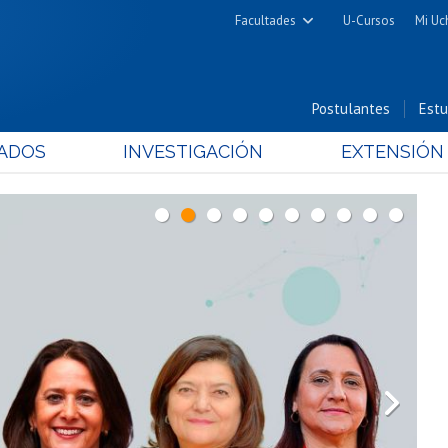
Facultades
U-Cursos
Mi Uc
Arquitectura y Urbanismo
Ciencias
Postulantes
Estu
Cs. Físicas y Matemáticas
ADOS
INVESTIGACIÓN
EXTENSIÓN
Cs. Químicas y Farmacéuticas
Cs. Veterinarias y Pecuarias
Derecho
Filosofía y Humanidades
Medicina
Estudios Avanzados en Educación
Nutrición y Tecnología de
Alimentos