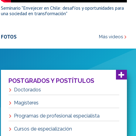
Seminario "Envejecer en Chile: desafíos y oportunidades para
una sociedad en transformación"
Obra de teatro "No sé. Beckett" en el Teatro
Nacional Chileno
FOTOS
Más videos
Día de las Infancias en Casa Central: encuentro
de ciencias, artes y conocimientos
POSTGRADOS Y POSTÍTULOS
Homenaje a la poeta Stella Díaz Varín en el
Doctorados
centenario de su natalicio
Magísteres
Programas de profesional especialista
Cursos de especialización