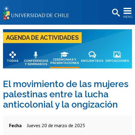
EXTENSIÓN
MENÚ
BIBLIOTECAS
LA UNIVERSIDAD
AGENDA DE ACTIVIDADES
Postulantes
Estudiantes
CEREMONIAS Y
TODAS
CONFERENCIAS
ENCUENTROS
EXPOSICIONES
PRESENTACIONES
Y SEMINARIOS
Académicas/os
Funcionarias/os
El movimiento de las mujeres
palestinas entre la lucha
Egresadas/os
anticolonial y la ongización
Fecha
jueves 20 de marzo de 2025