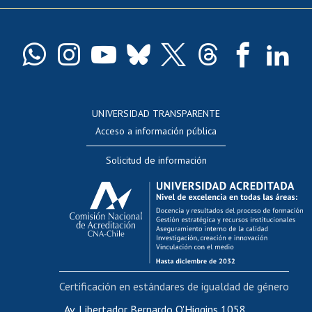
Pago de arancel y crédito exalumnos
Certificado de títulos y grados
Docentes
Postulación a concursos internos de investigación
Consulta a bases de datos
UNIVERSIDAD TRANSPARENTE
Perfeccionamiento
Acceso a información pública
Editar Portafolio Académico
Solicitud de información
Evaluación docente
Calificación académica
Postulación al AUCAI
Funcionarias/os
Cursos internos de capacitación
Bienestar del personal
Certificación en estándares de igualdad de género
Portal de movilidad interna
Certificado de renta
Av. Libertador Bernardo O'Higgins 1058,