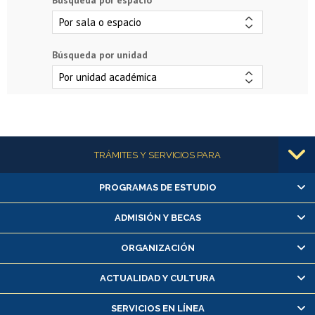
Búsqueda por unidad
Más información
TRÁMITES Y SERVICIOS PARA
PROGRAMAS DE ESTUDIO
Alumnas/os y exalumnas/os
Matrícula en línea
ADMISIÓN Y BECAS
Inscripción y cambio de asignaturas
ORGANIZACIÓN
Consulta y certificado de notas
Certificado de alumno regular
ACTUALIDAD Y CULTURA
Servicio médico y dental
SERVICIOS EN LÍNEA
Pago de arancel y crédito alumnos