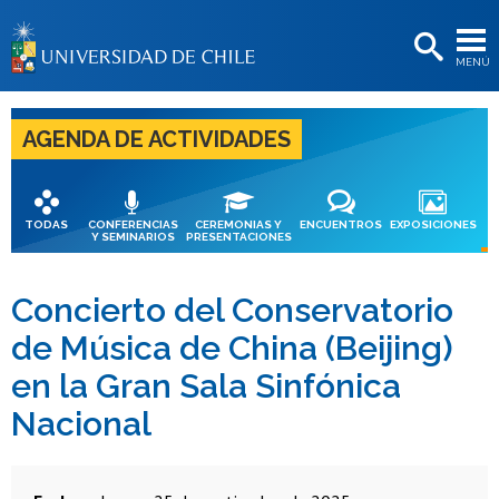
EXTENSIÓN
MENÚ
BIBLIOTECAS
LA UNIVERSIDAD
AGENDA DE ACTIVIDADES
Postulantes
Estudiantes
TODAS
CONFERENCIAS
CEREMONIAS Y
ENCUENTROS
EXPOSICIONES
Y SEMINARIOS
PRESENTACIONES
Académicas/os
Funcionarias/os
Concierto del Conservatorio
de Música de China (Beijing)
Egresadas/os
en la Gran Sala Sinfónica
Nacional