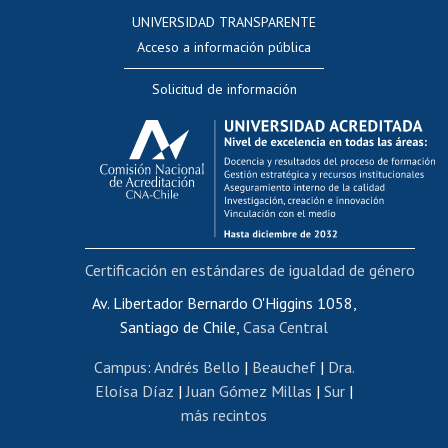
Consulta a bases de datos
UNIVERSIDAD TRANSPARENTE
Perfeccionamiento
Acceso a información pública
Editar Portafolio Académico
Solicitud de información
Evaluación docente
Calificación académica
Postulación al AUCAI
Funcionarias/os
Cursos internos de capacitación
Bienestar del personal
Certificación en estándares de igualdad de género
Portal de movilidad interna
Certificado de renta
Av. Libertador Bernardo O'Higgins 1058,
Santiago de Chile,
Casa Central
Certificado de renta honorarios
Gestión de correo uchile
Campus
:
Andrés Bello
|
Beauchef
|
Dra.
Editar páginas blancas
Eloísa Díaz
|
Juan Gómez Millas
|
Sur
|
más recintos
Extranjeras/os