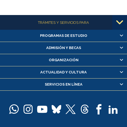
Más información
TRÁMITES Y SERVICIOS PARA
PROGRAMAS DE ESTUDIO
Alumnas/os y exalumnas/os
Matrícula en línea
ADMISIÓN Y BECAS
Inscripción y cambio de asignaturas
ORGANIZACIÓN
Consulta y certificado de notas
Certificado de alumno regular
ACTUALIDAD Y CULTURA
Servicio médico y dental
SERVICIOS EN LÍNEA
Pago de arancel y crédito alumnos
Pago de arancel y crédito exalumnos
Certificado de títulos y grados
Docentes
Postulación a concursos internos de investigación