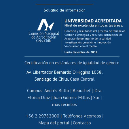
Editar Portafolio Académico
Solicitud de información
Evaluación docente
Calificación académica
Postulación al AUCAI
Funcionarias/os
Cursos internos de capacitación
Bienestar del personal
Certificación en estándares de igualdad de género
Portal de movilidad interna
Certificado de renta
Av. Libertador Bernardo O'Higgins 1058,
Santiago de Chile,
Casa Central
Certificado de renta honorarios
Gestión de correo uchile
Campus
:
Andrés Bello
|
Beauchef
|
Dra.
Editar páginas blancas
Eloísa Díaz
|
Juan Gómez Millas
|
Sur
|
más recintos
Extranjeras/os
Revalidación y reconocimiento de títulos
+56 2 29782000
|
Teléfonos y correos
|
Mapa del portal
|
Contacto
Postulación al Programa de Movilidad Estudiantil