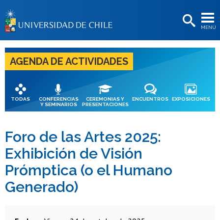
EXTENSIÓN
MENÚ
BIBLIOTECAS
LA UNIVERSIDAD
AGENDA DE ACTIVIDADES
Postulantes
Estudiantes
TODAS
CONFERENCIAS
CEREMONIAS Y
ENCUENTROS
EXPOSICIONES
Y SEMINARIOS
PRESENTACIONES
Académicas/os
Funcionarias/os
Foro de las Artes 2025:
Exhibición de Visión
Egresadas/os
Prómptica (o el Humano
Generado)