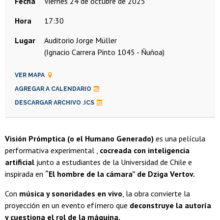
Fecha
viernes 24 de octubre de 2025
Hora
17:30
Lugar
Auditorio Jorge Müller
(Ignacio Carrera Pinto 1045 - Ñuñoa)
VER MAPA
AGREGAR A CALENDARIO
DESCARGAR ARCHIVO .ICS
Visión Prómptica (o el Humano Generado)
es una película
performativa experimental ,
cocreada con inteligencia
artificial
junto a estudiantes de la Universidad de Chile e
inspirada en
“El hombre de la cámara” de Dziga Vertov.
Con
música y sonoridades en vivo
, la obra convierte la
proyección en un evento efímero que
deconstruye la autoría
y cuestiona el rol de la máquina.