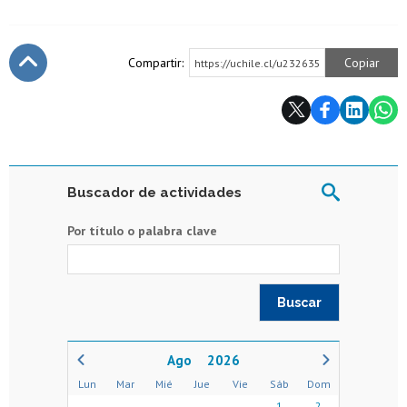
Compartir:
Copiar
https://uchile.cl/u232635
Subir
Buscador de actividades
Por título o palabra clave
2026
Lun
Mar
Mié
Jue
Vie
Sáb
Dom
1
2