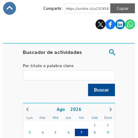
Compartir:
Copiar
https://uchile.cl/u232858
Subir
Buscador de actividades
Por título o palabra clave
2026
Lun
Mar
Mié
Jue
Vie
Sáb
Dom
1
2
3
4
5
6
7
8
9