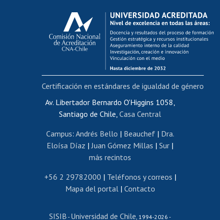
Calificación académica
Postulación al AUCAI
Funcionarias/os
Cursos internos de capacitación
Bienestar del personal
Certificación en estándares de igualdad de género
Portal de movilidad interna
Certificado de renta
Av. Libertador Bernardo O'Higgins 1058,
Santiago de Chile,
Casa Central
Certificado de renta honorarios
Gestión de correo uchile
Campus
:
Andrés Bello
|
Beauchef
|
Dra.
Editar páginas blancas
Eloísa Díaz
|
Juan Gómez Millas
|
Sur
|
más recintos
Extranjeras/os
Revalidación y reconocimiento de títulos
+56 2 29782000
|
Teléfonos y correos
|
Mapa del portal
|
Contacto
Postulación al Programa de Movilidad Estudiantil
Inscripción de asignaturas
SISIB
Universidad de Chile
Cursos de español
-
, 1994-2026 -