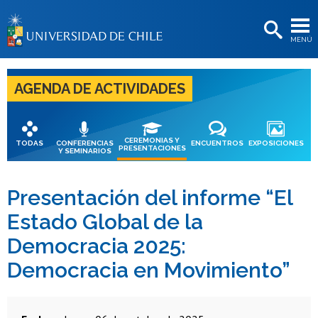
EXTENSIÓN
MENÚ
BIBLIOTECAS
LA UNIVERSIDAD
AGENDA DE ACTIVIDADES
Postulantes
Estudiantes
CEREMONIAS Y
TODAS
CONFERENCIAS
ENCUENTROS
EXPOSICIONES
PRESENTACIONES
Y SEMINARIOS
Académicas/os
Funcionarias/os
Presentación del informe “El
Estado Global de la
Egresadas/os
Democracia 2025:
Democracia en Movimiento”