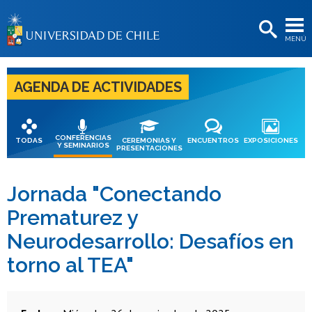
EXTENSIÓN
MENÚ
BIBLIOTECAS
LA UNIVERSIDAD
AGENDA DE ACTIVIDADES
Postulantes
Estudiantes
CONFERENCIAS
TODAS
CEREMONIAS Y
ENCUENTROS
EXPOSICIONES
Y SEMINARIOS
PRESENTACIONES
Académicas/os
Funcionarias/os
Jornada "Conectando
Prematurez y
Egresadas/os
Neurodesarrollo: Desafíos en
torno al TEA"