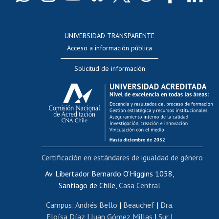
Docentes
Postulación a concursos internos de investigación
Consulta a bases de datos
UNIVERSIDAD TRANSPARENTE
Perfeccionamiento
Acceso a información pública
Editar Portafolio Académico
Solicitud de información
Evaluación docente
Calificación académica
Postulación al AUCAI
Funcionarias/os
Cursos internos de capacitación
Bienestar del personal
Certificación en estándares de igualdad de género
Portal de movilidad interna
Certificado de renta
Av. Libertador Bernardo O'Higgins 1058,
Santiago de Chile,
Casa Central
Certificado de renta honorarios
Gestión de correo uchile
Campus
:
Andrés Bello
|
Beauchef
|
Dra.
Editar páginas blancas
Eloísa Díaz
|
Juan Gómez Millas
|
Sur
|