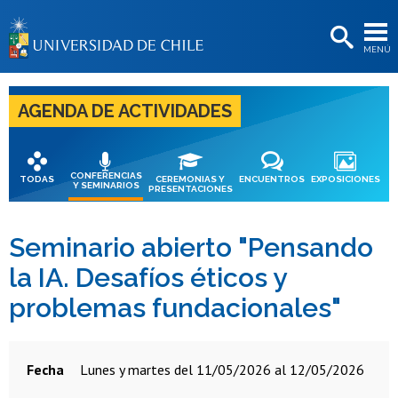
EXTENSIÓN
MENÚ
BIBLIOTECAS
LA UNIVERSIDAD
AGENDA DE ACTIVIDADES
Postulantes
Estudiantes
CONFERENCIAS
TODAS
CEREMONIAS Y
ENCUENTROS
EXPOSICIONES
Y SEMINARIOS
PRESENTACIONES
Académicas/os
Funcionarias/os
Seminario abierto "Pensando
la IA. Desafíos éticos y
Egresadas/os
problemas fundacionales"
Fecha
lunes y martes del 11/05/2026 al 12/05/2026