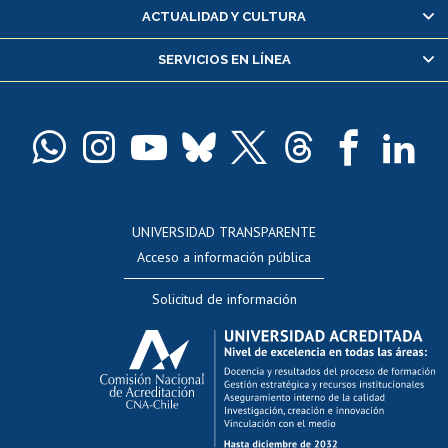
Certificado de alumno regular
ACTUALIDAD Y CULTURA
Servicio médico y dental
SERVICIOS EN LÍNEA
Pago de arancel y crédito alumnos
Pago de arancel y crédito exalumnos
Certificado de títulos y grados
Docentes
Postulación a concursos internos de investigación
Consulta a bases de datos
UNIVERSIDAD TRANSPARENTE
Perfeccionamiento
Acceso a información pública
Editar Portafolio Académico
Solicitud de información
Evaluación docente
Calificación académica
Postulación al AUCAI
Funcionarias/os
Cursos internos de capacitación