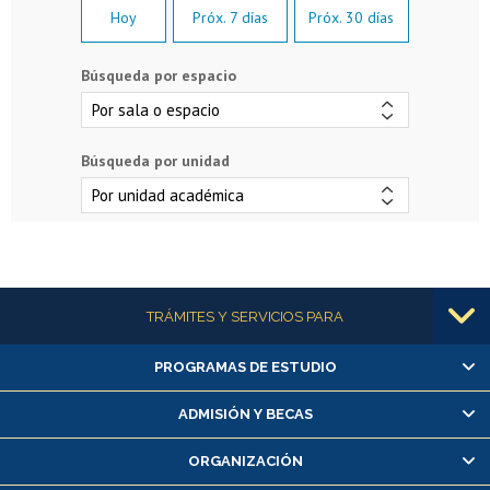
Hoy
Próx. 7 días
Próx. 30 días
Búsqueda por espacio
Búsqueda por unidad
Más información
TRÁMITES Y SERVICIOS PARA
PROGRAMAS DE ESTUDIO
Alumnas/os y exalumnas/os
Matrícula en línea
ADMISIÓN Y BECAS
Inscripción y cambio de asignaturas
ORGANIZACIÓN
Consulta y certificado de notas