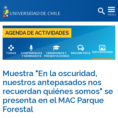
EXTENSIÓN
MENÚ
BIBLIOTECAS
LA UNIVERSIDAD
AGENDA DE ACTIVIDADES
Postulantes
Estudiantes
EXPOSICIONES
TODAS
CONFERENCIAS
CEREMONIAS Y
ENCUENTROS
Y SEMINARIOS
PRESENTACIONES
Académicas/os
Funcionarias/os
Muestra "En la oscuridad,
nuestros antepasados nos
Egresadas/os
recuerdan quiénes somos" se
presenta en el MAC Parque
Forestal