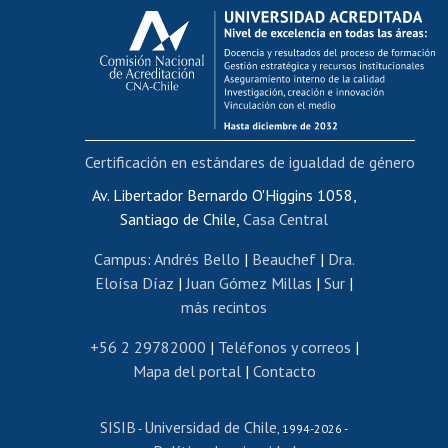
Calificación académica
Postulación al AUCAI
Funcionarias/os
Cursos internos de capacitación
Bienestar del personal
Certificación en estándares de igualdad de género
Portal de movilidad interna
Certificado de renta
Av. Libertador Bernardo O'Higgins 1058,
Santiago de Chile,
Casa Central
Certificado de renta honorarios
Gestión de correo uchile
Campus
:
Andrés Bello
|
Beauchef
|
Dra.
Editar páginas blancas
Eloísa Díaz
|
Juan Gómez Millas
|
Sur
|
más recintos
Extranjeras/os
Revalidación y reconocimiento de títulos
+56 2 29782000
|
Teléfonos y correos
|
Mapa del portal
|
Contacto
Postulación al Programa de Movilidad Estudiantil
Inscripción de asignaturas
SISIB
Universidad de Chile
Cursos de español
-
, 1994-2026 -