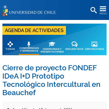
EXTENSIÓN
MENÚ
BIBLIOTECAS
LA UNIVERSIDAD
AGENDA DE ACTIVIDADES
Postulantes
Estudiantes
CONFERENCIAS
TODAS
CEREMONIAS Y
ENCUENTROS
EXPOSICIONES
Y SEMINARIOS
PRESENTACIONES
Académicas/os
Funcionarias/os
Cierre de proyecto FONDEF
IDeA I+D Prototipo
Egresadas/os
Tecnológico Intercultural en
Beauchef