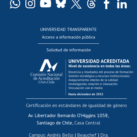
Docentes
Postulación a concursos internos de investigación
Consulta a bases de datos
UNIVERSIDAD TRANSPARENTE
Perfeccionamiento
Acceso a información pública
Editar Portafolio Académico
Solicitud de información
Evaluación docente
Calificación académica
Postulación al AUCAI
Funcionarias/os
Cursos internos de capacitación
Bienestar del personal
Certificación en estándares de igualdad de género
Portal de movilidad interna
Certificado de renta
Av. Libertador Bernardo O'Higgins 1058,
Santiago de Chile,
Casa Central
Certificado de renta honorarios
Gestión de correo uchile
Campus
:
Andrés Bello
|
Beauchef
|
Dra.