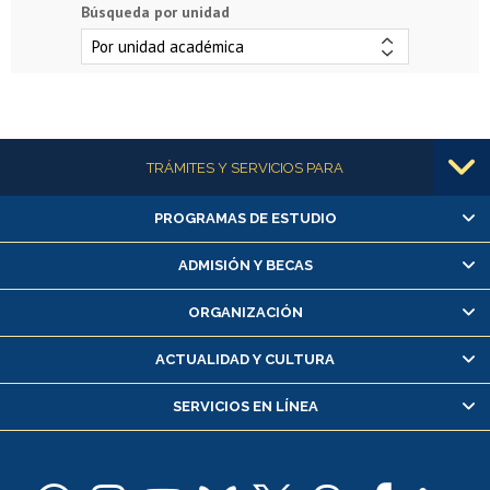
Búsqueda por unidad
Más información
TRÁMITES Y SERVICIOS PARA
PROGRAMAS DE ESTUDIO
Alumnas/os y exalumnas/os
Matrícula en línea
ADMISIÓN Y BECAS
Inscripción y cambio de asignaturas
ORGANIZACIÓN
Consulta y certificado de notas
Certificado de alumno regular
ACTUALIDAD Y CULTURA
Servicio médico y dental
SERVICIOS EN LÍNEA
Pago de arancel y crédito alumnos
Pago de arancel y crédito exalumnos
Certificado de títulos y grados