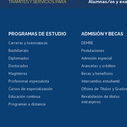
TRÁMITES Y SERVICIOS PARA
Alumnas/os y ex
Matrícula en línea
Inscripción y cambio d
Consulta y certificado
PROGRAMAS DE ESTUDIO
ADMISIÓN Y BECAS
Certificado de alumno
Carreras y licenciaturas
DEMRE
Servicio médico y den
Bachillerato
Postulaciones
Pago de arancel y cré
Diplomados
Admisión especial
Pago de arancel y cré
Doctorados
Aranceles y créditos
Certificado de títulos 
Magísteres
Becas y beneficios
Profesional especialista
Intercambio estudiantil
Mi Uchile
Ayu
Cursos de especialización
Oficina de Títulos y Grado
Educación continua
Revalidación de títulos
extranjeros
Programas a distancia