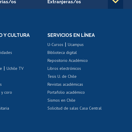
rias/os
Extranjeras/os
rnos de
Revalidación y reconocimiento
n
de títulos
el personal
Postulación al Programa de
Movilidad Estudiantil
D Y CULTURA
SERVICIOS EN LÍNEA
ovilidad interna
Inscripción de asignaturas
|
 de renta
U-Cursos
Ucampus
Cursos de español
 de renta
vidades
Biblioteca digital
Repositorio Académico
correo uchile
|
le
Uchile TV
Libros electrónicos
nas blancas
Tesis U. de Chile
os
Revistas académicas
, sexual y violencia
Denuncias administrativas
 y coro
Portafolio académico
Sismos en Chile
itaria
Solicitud de salas Casa Central