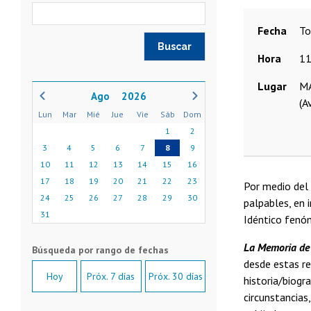
Fecha
t
Hora
11
Lugar
MA
2026
(A
Lun
Mar
Mié
Jue
Vie
Sáb
Dom
1
2
3
4
5
6
7
8
9
10
11
12
13
14
15
16
17
18
19
20
21
22
23
Por medio del 
24
25
26
27
28
29
30
palpables, en 
31
Idéntico fenó
La Memoria de
desde estas re
Hoy
Próx. 7 días
Próx. 30 días
historia/biogr
circunstancias