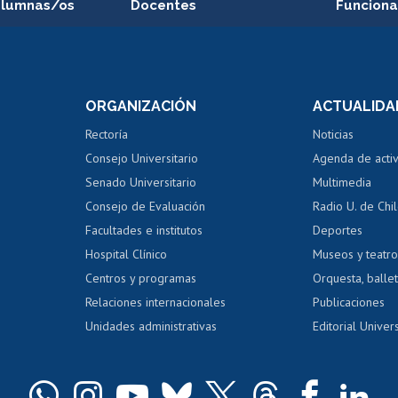
alumnas/os
Docentes
Funciona
Postulación a concursos
Cursos inte
internos de investigación
capacitació
e asignaturas
Consulta a bases de datos
Bienestar d
 de notas
ORGANIZACIÓN
ACTUALIDA
Perfeccionamiento
Portal de m
 regular
Editar Portafolio Académico
Certificado
Rectoría
Noticias
tal
Evaluación docente
Certificado
Consejo Universitario
Agenda de acti
dito alumnos
honorarios
Calificación académica
Senado Universitario
Multimedia
dito exalumnos
Gestión de 
Consejo de Evaluación
Radio U. de Chi
Postulación al AUCAI
y grados
Editar pági
Facultades e institutos
Deportes
Hospital Clínico
Museos y teatr
da tecnológica
Tarjeta TUI
Wifi
Acoso laboral
s
Centros y programas
Orquesta, ballet
Relaciones internacionales
Publicaciones
Unidades administrativas
Editorial Univers