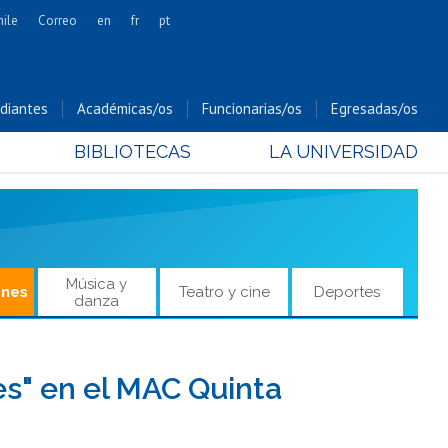
hile
Correo
en
fr
pt
Artes
Cs. Agronómicas
diantes
Académicas/os
Funcionarias/os
Egresadas/os
Cs. Forestales y Conservación
BIBLIOTECAS
LA UNIVERSIDAD
Cs. Sociales
Comunicación e Imagen
Economía y Negocios
Gobierno
Odontología
Música y
ones
Teatro y cine
Deportes
danza
Estudios Internacionales
Bachillerato
Hospital Clínico
es" en el MAC Quinta