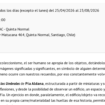
odos los días (excepto el lunes) del 25/04/2026 al 23/08/2026
:00
C - Quinta Normal
v Matucana 464, Quinta Normal, Santiago, Chile)
coleccionismo, el ser humano se apropia de los objetos, dotándolos
imágenes significadas y significantes, en símbolo de alguien determi
meno ocurre con nuestros recuerdos, por eso constantemente volv
 los Umbrales
de
Pía Aldana
, estructurada a partir de miniaturas y 
flexiones, y desde la posibilidad de observar un edificio, un espaci
afía. Un ejercicio en donde, paralelamente, el edificio/objeto va re
, en su propia carne/materialidad las huellas de esa historia, permi