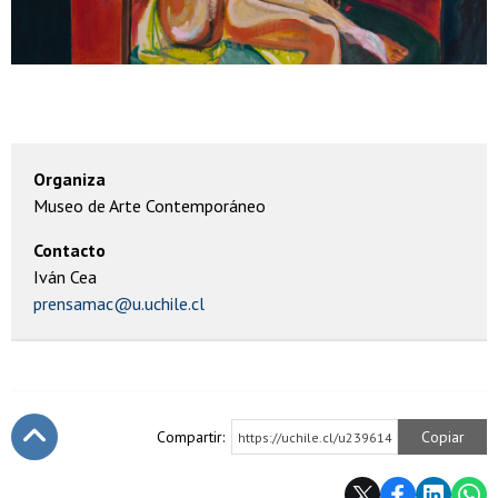
Organiza
Museo de Arte Contemporáneo
Contacto
Iván Cea
prensamac@u.uchile.cl
Compartir:
Copiar
https://uchile.cl/u239614
Subir