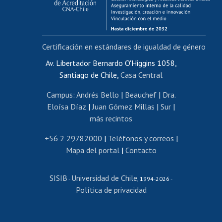
Funcionarias/os
Cursos internos de capacitación
Bienestar del personal
Certificación en estándares de igualdad de género
Portal de movilidad interna
Certificado de renta
Av. Libertador Bernardo O'Higgins 1058,
Santiago de Chile,
Casa Central
Certificado de renta honorarios
Gestión de correo uchile
Campus
:
Andrés Bello
|
Beauchef
|
Dra.
Editar páginas blancas
Eloísa Díaz
|
Juan Gómez Millas
|
Sur
|
más recintos
Extranjeras/os
Revalidación y reconocimiento de títulos
+56 2 29782000
|
Teléfonos y correos
|
Mapa del portal
|
Contacto
Postulación al Programa de Movilidad Estudiantil
Inscripción de asignaturas
SISIB
Universidad de Chile
Cursos de español
-
, 1994-2026 -
Política de privacidad
Mi Uchile
Ayuda tecnológica
Tarjeta TUI
Wifi
Acoso laboral, sexual y violencia