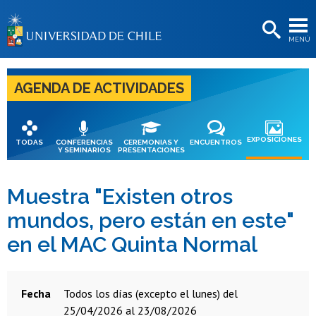
EXTENSIÓN
MENÚ
BIBLIOTECAS
LA UNIVERSIDAD
AGENDA DE ACTIVIDADES
Postulantes
Estudiantes
EXPOSICIONES
TODAS
CONFERENCIAS
CEREMONIAS Y
ENCUENTROS
Y SEMINARIOS
PRESENTACIONES
Académicas/os
Funcionarias/os
Muestra "Existen otros
mundos, pero están en este"
Egresadas/os
en el MAC Quinta Normal
Fecha
todos los días (excepto el lunes) del
25/04/2026 al 23/08/2026