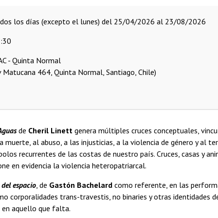
odos los días (excepto el lunes) del 25/04/2026 al 23/08/2026
:30
C - Quinta Normal
v Matucana 464, Quinta Normal, Santiago, Chile)
 Aguas
de
Cheril Linett
genera múltiples cruces conceptuales, vincul
a muerte, al abuso, a las injusticias, a la violencia de género y al t
olos recurrentes de las costas de nuestro país. Cruces, casas y anim
ne en evidencia la violencia heteropatriarcal.
 del espacio
, de
Gastón Bachelard
como referente, en las performa
omo corporalidades trans-travestis, no binaries y otras identidades
en aquello que falta.