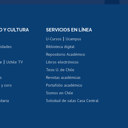
rnos de
Revalidación y reconocimiento
n
de títulos
el personal
Postulación al Programa de
Movilidad Estudiantil
D Y CULTURA
SERVICIOS EN LÍNEA
ovilidad interna
Inscripción de asignaturas
|
 de renta
U-Cursos
Ucampus
Cursos de español
 de renta
vidades
Biblioteca digital
Repositorio Académico
correo uchile
|
le
Uchile TV
Libros electrónicos
nas blancas
Tesis U. de Chile
os
Revistas académicas
, sexual y violencia
Denuncias administrativas
 y coro
Portafolio académico
Sismos en Chile
itaria
Solicitud de salas Casa Central