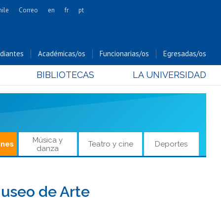
hile
Correo
en
fr
pt
Artes
Cs. Agronómicas
diantes
Académicas/os
Funcionarias/os
Egresadas/os
Cs. Forestales y Conservación
BIBLIOTECAS
LA UNIVERSIDAD
Cs. Sociales
Comunicación e Imagen
Economía y Negocios
Gobierno
Odontología
Música y
ones
Teatro y cine
Deportes
danza
Estudios Internacionales
Bachillerato
Hospital Clínico
Museo de Arte