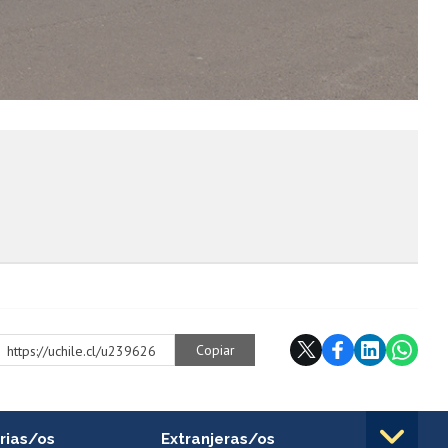
Copiar
https://uchile.cl/u239626
rias/os
Extranjeras/os