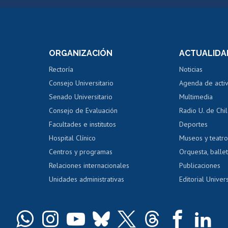
Postulación a concursos
Cursos inte
internos de investigación
capacitació
e asignaturas
Consulta a bases de datos
Bienestar d
 de notas
ORGANIZACIÓN
ACTUALIDA
Perfeccionamiento
Portal de m
 regular
Editar Portafolio Académico
Certificado
Rectoría
Noticias
tal
Evaluación docente
Certificado
Consejo Universitario
Agenda de acti
dito alumnos
honorarios
Calificación académica
Senado Universitario
Multimedia
dito exalumnos
Gestión de 
Consejo de Evaluación
Radio U. de Chi
Postulación al AUCAI
y grados
Editar pági
Facultades e institutos
Deportes
Hospital Clínico
Museos y teatr
da tecnológica
Tarjeta TUI
Wifi
Acoso laboral
s
Centros y programas
Orquesta, ballet
Relaciones internacionales
Publicaciones
Unidades administrativas
Editorial Univers