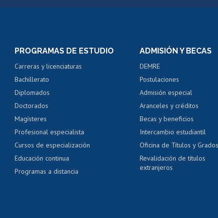
Matrícula en línea
Inscripción y cambio d
Consulta y certificado
PROGRAMAS DE ESTUDIO
ADMISIÓN Y BECAS
Certificado de alumno
Carreras y licenciaturas
DEMRE
Servicio médico y den
Bachillerato
Postulaciones
Pago de arancel y cré
Diplomados
Admisión especial
Pago de arancel y cré
Doctorados
Aranceles y créditos
Certificado de títulos 
Magísteres
Becas y beneficios
Profesional especialista
Intercambio estudiantil
Mi Uchile
Ayu
Cursos de especialización
Oficina de Títulos y Grado
Educación continua
Revalidación de títulos
extranjeros
Programas a distancia