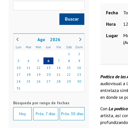
Fecha
t
Hora
12
Lugar
MA
2026
(A
Lun
Mar
Mié
Jue
Vie
Sáb
Dom
1
2
3
4
5
6
7
8
9
10
11
12
13
14
15
16
17
18
19
20
21
22
23
Poética de las
24
25
26
27
28
29
30
audiovisual a l
31
entrelaza símb
en donde se po
Con
La poética
Hoy
Próx. 7 días
Próx. 30 días
artista, así c
profundizando 