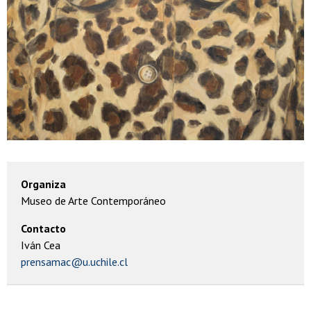
Organiza
Museo de Arte Contemporáneo
Contacto
Iván Cea
prensamac@u.uchile.cl