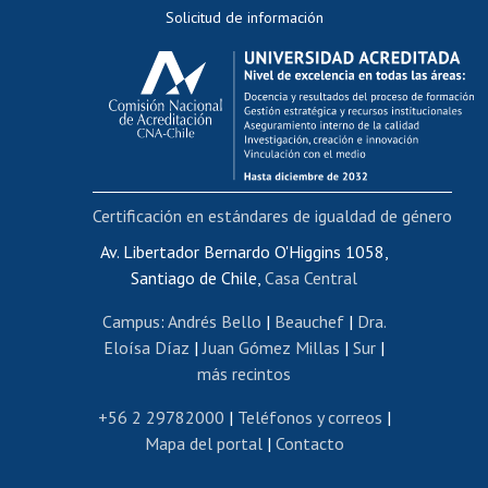
Solicitud de información
Evaluación docente
Calificación académica
Postulación al AUCAI
Funcionarias/os
Cursos internos de capacitación
Bienestar del personal
Certificación en estándares de igualdad de género
Portal de movilidad interna
Certificado de renta
Av. Libertador Bernardo O'Higgins 1058,
Santiago de Chile,
Casa Central
Certificado de renta honorarios
Gestión de correo uchile
Campus
:
Andrés Bello
|
Beauchef
|
Dra.
Editar páginas blancas
Eloísa Díaz
|
Juan Gómez Millas
|
Sur
|
más recintos
Extranjeras/os
Revalidación y reconocimiento de títulos
+56 2 29782000
|
Teléfonos y correos
|
Mapa del portal
|
Contacto
Postulación al Programa de Movilidad Estudiantil
Inscripción de asignaturas