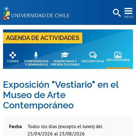
EXTENSIÓN
MENÚ
BIBLIOTECAS
LA UNIVERSIDAD
AGENDA DE ACTIVIDADES
Postulantes
Estudiantes
EXPOSICIONES
TODAS
CONFERENCIAS
CEREMONIAS Y
ENCUENTROS
Y SEMINARIOS
PRESENTACIONES
Académicas/os
Funcionarias/os
Exposición "Vestiario" en el
Museo de Arte
Egresadas/os
Contemporáneo
Fecha
todos los días (excepto el lunes) del
25/04/2026 al 23/08/2026