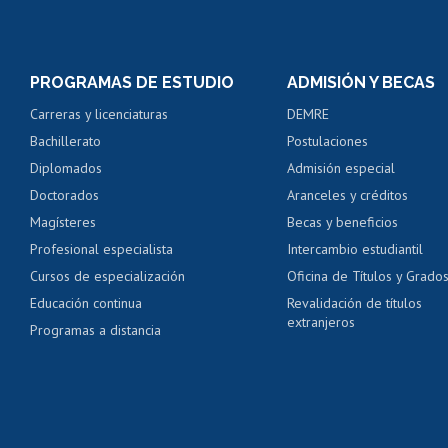
Matrícula en línea
Inscripción y cambio d
Consulta y certificado
PROGRAMAS DE ESTUDIO
ADMISIÓN Y BECAS
Certificado de alumno
Carreras y licenciaturas
DEMRE
Servicio médico y den
Bachillerato
Postulaciones
Pago de arancel y cré
Diplomados
Admisión especial
Pago de arancel y cré
Doctorados
Aranceles y créditos
Certificado de títulos 
Magísteres
Becas y beneficios
Profesional especialista
Intercambio estudiantil
Mi Uchile
Ayu
Cursos de especialización
Oficina de Títulos y Grado
Educación continua
Revalidación de títulos
extranjeros
Programas a distancia