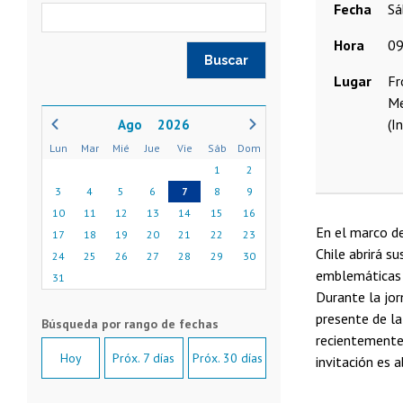
Fecha
s
Hora
09
Lugar
Fr
Me
(I
2026
Lun
Mar
Mié
Jue
Vie
Sáb
Dom
1
2
3
4
5
6
7
8
9
10
11
12
13
14
15
16
En el marco de
17
18
19
20
21
22
23
Chile abrirá su
24
25
26
27
28
29
30
emblemáticas v
31
Durante la jor
presente de la
recientemente.
Hoy
Próx. 7 días
Próx. 30 días
invitación es a