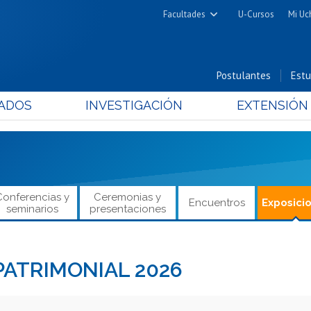
Facultades
U-Cursos
Mi Uc
Arquitectura y Urbanismo
Ciencias
Postulantes
Estu
Cs. Físicas y Matemáticas
ADOS
INVESTIGACIÓN
EXTENSIÓN
Cs. Químicas y Farmacéuticas
Cs. Veterinarias y Pecuarias
Derecho
Filosofía y Humanidades
Medicina
Conferencias y
Ceremonias y
Encuentros
Exposici
seminarios
presentaciones
Estudios Avanzados en Educación
Nutrición y Tecnología de
Alimentos
PATRIMONIAL 2026