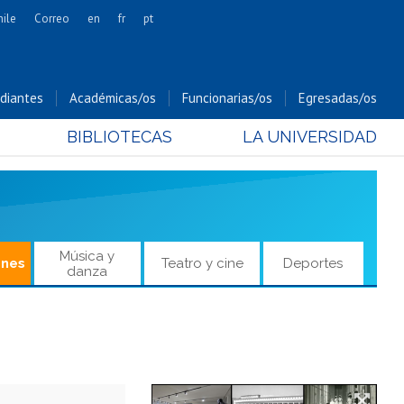
hile
Correo
en
fr
pt
Artes
Cs. Agronómicas
diantes
Académicas/os
Funcionarias/os
Egresadas/os
Cs. Forestales y Conservación
BIBLIOTECAS
LA UNIVERSIDAD
Cs. Sociales
Comunicación e Imagen
Economía y Negocios
Gobierno
Odontología
Música y
ones
Teatro y cine
Deportes
danza
Estudios Internacionales
Bachillerato
Hospital Clínico