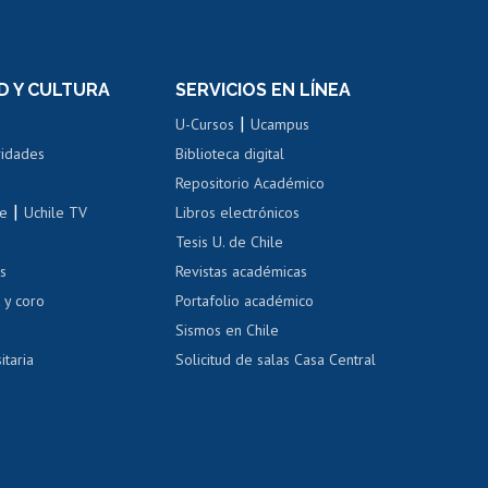
rnos de
Revalidación y reconocimiento
n
de títulos
el personal
Postulación al Programa de
Movilidad Estudiantil
D Y CULTURA
SERVICIOS EN LÍNEA
ovilidad interna
Inscripción de asignaturas
|
 de renta
U-Cursos
Ucampus
Cursos de español
 de renta
vidades
Biblioteca digital
Repositorio Académico
correo uchile
|
le
Uchile TV
Libros electrónicos
nas blancas
Tesis U. de Chile
os
Revistas académicas
, sexual y violencia
Denuncias administrativas
 y coro
Portafolio académico
Sismos en Chile
itaria
Solicitud de salas Casa Central