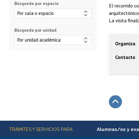
Búsqueda por espacio
El recorrido c
arquitectónico 
La visita final
Búsqueda por unidad
Organiza
Contacto
Subir
Más información
TRÁMITES Y SERVICIOS PARA
Alumnas/os y ex