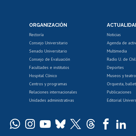
Postulación a concursos
Cursos inte
internos de investigación
capacitació
e asignaturas
Consulta a bases de datos
Bienestar d
 de notas
ORGANIZACIÓN
ACTUALIDA
Perfeccionamiento
Portal de m
 regular
Editar Portafolio Académico
Certificado
Rectoría
Noticias
tal
Evaluación docente
Certificado
Consejo Universitario
Agenda de acti
dito alumnos
honorarios
Calificación académica
Senado Universitario
Multimedia
dito exalumnos
Gestión de 
Consejo de Evaluación
Radio U. de Chi
Postulación al AUCAI
y grados
Editar pági
Facultades e institutos
Deportes
Hospital Clínico
Museos y teatr
da tecnológica
Tarjeta TUI
Wifi
Acoso laboral
s
Centros y programas
Orquesta, ballet
Relaciones internacionales
Publicaciones
Unidades administrativas
Editorial Univers