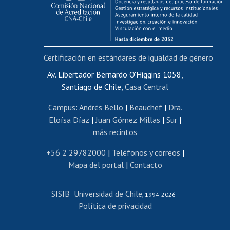
Funcionarias/os
Cursos internos de capacitación
Bienestar del personal
Certificación en estándares de igualdad de género
Portal de movilidad interna
Certificado de renta
Av. Libertador Bernardo O'Higgins 1058,
Santiago de Chile,
Casa Central
Certificado de renta honorarios
Gestión de correo uchile
Campus
:
Andrés Bello
|
Beauchef
|
Dra.
Editar páginas blancas
Eloísa Díaz
|
Juan Gómez Millas
|
Sur
|
más recintos
Extranjeras/os
Revalidación y reconocimiento de títulos
+56 2 29782000
|
Teléfonos y correos
|
Mapa del portal
|
Contacto
Postulación al Programa de Movilidad Estudiantil
Inscripción de asignaturas
SISIB
Universidad de Chile
Cursos de español
-
, 1994-2026 -
Política de privacidad
Mi Uchile
Ayuda tecnológica
Tarjeta TUI
Wifi