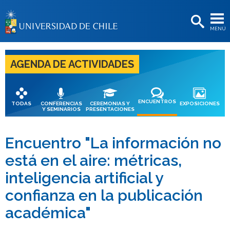
EXTENSIÓN
MENÚ
BIBLIOTECAS
LA UNIVERSIDAD
AGENDA DE ACTIVIDADES
Postulantes
Estudiantes
ENCUENTROS
TODAS
CONFERENCIAS
CEREMONIAS Y
EXPOSICIONES
Y SEMINARIOS
PRESENTACIONES
Académicas/os
Funcionarias/os
Encuentro "La información no
está en el aire: métricas,
Egresadas/os
inteligencia artificial y
confianza en la publicación
académica"