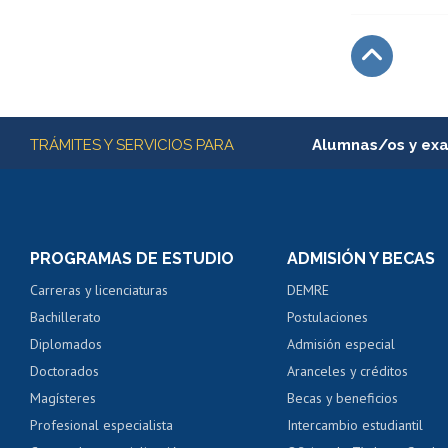
Subir
Más información
TRÁMITES Y SERVICIOS PARA
Alumnas/os y ex
Matrícula en línea
Inscripción y cambio d
Consulta y certificado
PROGRAMAS DE ESTUDIO
ADMISIÓN Y BECAS
Certificado de alumno
Carreras y licenciaturas
DEMRE
Servicio médico y den
Bachillerato
Postulaciones
Pago de arancel y cré
Diplomados
Admisión especial
Pago de arancel y cré
Doctorados
Aranceles y créditos
Certificado de títulos 
Magísteres
Becas y beneficios
Profesional especialista
Intercambio estudiantil
Mi Uchile
Ayu