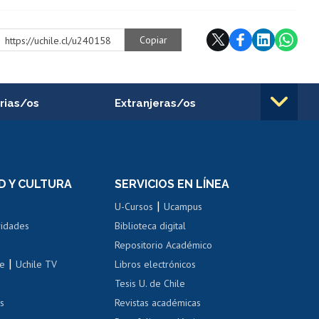
Copiar
https://uchile.cl/u240158
rias/os
Extranjeras/os
rnos de
Revalidación y reconocimiento
n
de títulos
el personal
Postulación al Programa de
Movilidad Estudiantil
D Y CULTURA
SERVICIOS EN LÍNEA
ovilidad interna
Inscripción de asignaturas
|
 de renta
U-Cursos
Ucampus
Cursos de español
 de renta
vidades
Biblioteca digital
Repositorio Académico
correo uchile
|
le
Uchile TV
Libros electrónicos
nas blancas
Tesis U. de Chile
os
Revistas académicas
, sexual y violencia
Denuncias administrativas