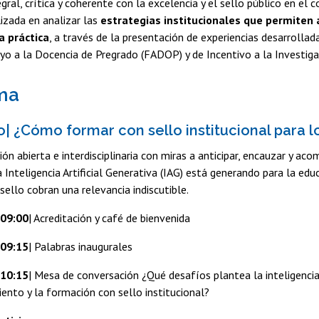
gral, crítica y coherente con la excelencia y el sello público en el c
izada en analizar las
estrategias institucionales que permiten
a práctica
, a través de la presentación de experiencias desarrollad
o a la Docencia de Pregrado (FADOP) y de Incentivo a la Investig
ma
io| ¿Cómo formar con sello institucional para l
ón abierta e interdisciplinaria con miras a anticipar, encauzar y a
 Inteligencia Artificial Generativa (IAG) está generando para la educ
ello cobran una relevancia indiscutible.
 09:00
| Acreditación y café de bienvenida
 09:15
| Palabras inaugurales
 10:15
| Mesa de conversación ¿Qué desafíos plantea la inteligencia a
ento y la formación con sello institucional?