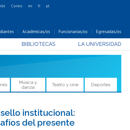
hile
Correo
en
fr
pt
Artes
Cs. Agronómicas
diantes
Académicas/os
Funcionarias/os
Egresadas/os
Cs. Forestales y Conservación
BIBLIOTECAS
LA UNIVERSIDAD
Cs. Sociales
Comunicación e Imagen
Economía y Negocios
Gobierno
Odontología
Música y
ones
Teatro y cine
Deportes
danza
Estudios Internacionales
Bachillerato
Hospital Clínico
ello institucional:
afíos del presente