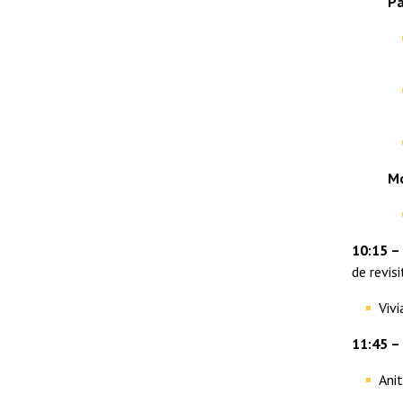
Pa
M
10:15 –
de revis
Viv
11:45 –
Anit