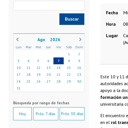
Fecha
Hora
08
Lugar
Ca
2026
(A
Lun
Mar
Mié
Jue
Vie
Sáb
Dom
1
2
3
4
5
6
7
8
9
10
11
12
13
14
15
16
17
18
19
20
21
22
23
Este 10 y 11 d
24
25
26
27
28
29
30
autoridades ac
31
apoyo a la doc
formación uni
universitaria 
Hoy
Próx. 7 días
Próx. 30 días
El encuentro e
en el
rol tran