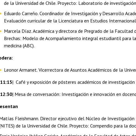
de la Universidad de Chile. Proyecto: Laboratorio de investigació
Eduardo Carreño. Coordinador de Investigación y Desarrollo Acadé
Evaluación curricular de la Licenciatura en Estudios Internaciona
Marcela Díaz. Académica y directora de Pregrado de la Facultad d
Brechas: Modelo de Acompañamiento integral estudiantil para la 
medicina (ABC).
odera:
Leonor Armanet. Vicerrectora de Asuntos Académicos de la Univer
 11:15
| Café y exposición de pósteres académicos de investigación
 12:30
| Mesa de conversación: Investigación e innovación en docenci
esentan
Matías Fleishmann. Director ejecutivo del Núcleo de Investigación en
(NITES) de la Universidad de Chile. Proyecto: Compendio para la docenc
Tania Verónica Ibáñez Gericke. Académica de la Facultad de Artes de