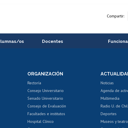
Compartir:
alumnas/os
Docentes
Funciona
Postulación a concursos
Cursos inte
internos de investigación
capacitació
e asignaturas
Consulta a bases de datos
Bienestar d
 de notas
ORGANIZACIÓN
ACTUALIDA
Perfeccionamiento
Portal de m
 regular
Editar Portafolio Académico
Certificado
Rectoría
Noticias
tal
Evaluación docente
Certificado
Consejo Universitario
Agenda de acti
dito alumnos
honorarios
Calificación académica
Senado Universitario
Multimedia
dito exalumnos
Gestión de 
Consejo de Evaluación
Radio U. de Chi
Postulación al AUCAI
y grados
Editar pági
Facultades e institutos
Deportes
Hospital Clínico
Museos y teatr
da tecnológica
Tarjeta TUI
Wifi
Acoso laboral