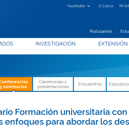
Facultades
U-Cursos
Mi Uc
Arquitectura y Urbanismo
Ciencias
Postulantes
Estu
Cs. Físicas y Matemáticas
ADOS
INVESTIGACIÓN
EXTENSIÓN
Cs. Químicas y Farmacéuticas
Cs. Veterinarias y Pecuarias
Derecho
Filosofía y Humanidades
Medicina
Conferencias
Ceremonias y
Encuentros
Exposici
y seminarios
presentaciones
Estudios Avanzados en Educación
Nutrición y Tecnología de
Alimentos
rio Formación universitaria con s
 enfoques para abordar los des