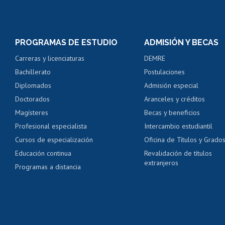
Matrícula en línea
Inscripción y cambio d
Consulta y certificado
PROGRAMAS DE ESTUDIO
ADMISIÓN Y BECAS
Certificado de alumno
Carreras y licenciaturas
DEMRE
Servicio médico y den
Bachillerato
Postulaciones
Pago de arancel y cré
Diplomados
Admisión especial
Pago de arancel y cré
Doctorados
Aranceles y créditos
Certificado de títulos 
Magísteres
Becas y beneficios
Profesional especialista
Intercambio estudiantil
Mi Uchile
Ayu
Cursos de especialización
Oficina de Títulos y Grado
Educación continua
Revalidación de títulos
extranjeros
Programas a distancia