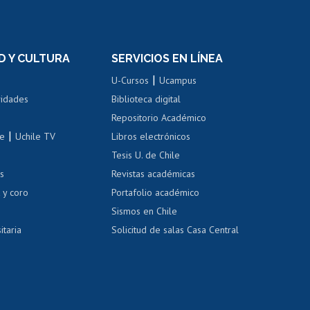
rnos de
Revalidación y reconocimiento
n
de títulos
el personal
Postulación al Programa de
Movilidad Estudiantil
D Y CULTURA
SERVICIOS EN LÍNEA
ovilidad interna
Inscripción de asignaturas
|
 de renta
U-Cursos
Ucampus
Cursos de español
 de renta
vidades
Biblioteca digital
Repositorio Académico
correo uchile
|
le
Uchile TV
Libros electrónicos
nas blancas
Tesis U. de Chile
os
Revistas académicas
, sexual y violencia
Denuncias administrativas
 y coro
Portafolio académico
Sismos en Chile
itaria
Solicitud de salas Casa Central