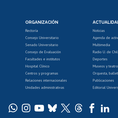
Postulación a concursos
Cursos inte
internos de investigación
capacitació
e asignaturas
Consulta a bases de datos
Bienestar d
 de notas
ORGANIZACIÓN
ACTUALIDA
Perfeccionamiento
Portal de m
 regular
Editar Portafolio Académico
Certificado
Rectoría
Noticias
tal
Evaluación docente
Certificado
Consejo Universitario
Agenda de acti
dito alumnos
honorarios
Calificación académica
Senado Universitario
Multimedia
dito exalumnos
Gestión de 
Consejo de Evaluación
Radio U. de Chi
Postulación al AUCAI
y grados
Editar pági
Facultades e institutos
Deportes
Hospital Clínico
Museos y teatr
da tecnológica
Tarjeta TUI
Wifi
Acoso laboral
s
Centros y programas
Orquesta, ballet
Relaciones internacionales
Publicaciones
Unidades administrativas
Editorial Univers