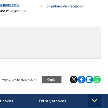
mulario web.
Formulario de inscripción
para esta jornada
Copiar
https://uchile.cl/u240241
rias/os
Extranjeras/os