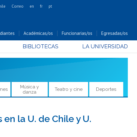
hile
Correo
en
fr
pt
Artes
Cs. Agronómicas
diantes
Académicas/os
Funcionarias/os
Egresadas/os
Cs. Forestales y Conservación
BIBLIOTECAS
LA UNIVERSIDAD
Cs. Sociales
Comunicación e Imagen
Economía y Negocios
Gobierno
Odontología
Música y
ones
Teatro y cine
Deportes
danza
Estudios Internacionales
Bachillerato
Hospital Clínico
en la U. de Chile y U.