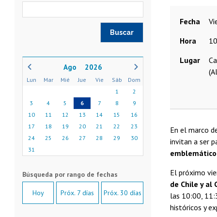
Fecha
v
Hora
10
Lugar
Ca
2026
(A
Lun
Mar
Mié
Jue
Vie
Sáb
Dom
1
2
3
4
5
6
7
8
9
10
11
12
13
14
15
16
17
18
19
20
21
22
23
En el marco de
24
25
26
27
28
29
30
invitan a ser p
31
emblemáticos 
El próximo vi
de Chile y al
Hoy
Próx. 7 días
Próx. 30 días
las 10:00, 11:
históricos y e