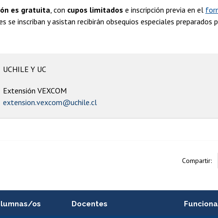
ión es gratuita
, con
cupos limitados
e inscripción previa en el
for
s se inscriban y asistan recibirán obsequios especiales preparados 
UCHILE Y UC
Extensión VEXCOM
extension.vexcom@uchile.cl
Compartir:
alumnas/os
Docentes
Funciona