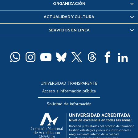
ORGANIZACIÓN
Consulta y certificado de notas
Certificado de alumno regular
ACTUALIDAD Y CULTURA
Servicio médico y dental
SERVICIOS EN LÍNEA
Pago de arancel y crédito alumnos
Pago de arancel y crédito exalumnos
Certificado de títulos y grados
Docentes
Postulación a concursos internos de investigación
Consulta a bases de datos
UNIVERSIDAD TRANSPARENTE
Perfeccionamiento
Acceso a información pública
Editar Portafolio Académico
Solicitud de información
Evaluación docente
Calificación académica
Postulación al AUCAI
Funcionarias/os