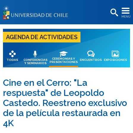
EXTENSIÓN
MENÚ
BIBLIOTECAS
LA UNIVERSIDAD
AGENDA DE ACTIVIDADES
Postulantes
Estudiantes
CEREMONIAS Y
TODAS
CONFERENCIAS
ENCUENTROS
EXPOSICIONES
PRESENTACIONES
Y SEMINARIOS
Académicas/os
Funcionarias/os
Cine en el Cerro: "La
respuesta" de Leopoldo
Egresadas/os
Castedo. Reestreno exclusivo
de la película restaurada en
4K