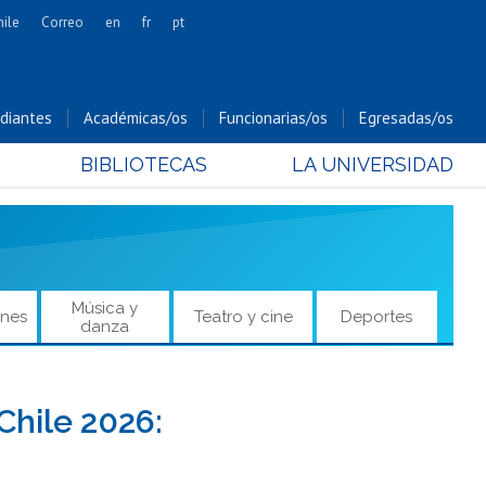
hile
Correo
en
fr
pt
Artes
Cs. Agronómicas
diantes
Académicas/os
Funcionarias/os
Egresadas/os
Cs. Forestales y Conservación
BIBLIOTECAS
LA UNIVERSIDAD
Cs. Sociales
Comunicación e Imagen
Economía y Negocios
Gobierno
Odontología
Música y
ones
Teatro y cine
Deportes
danza
Estudios Internacionales
Bachillerato
Hospital Clínico
Chile 2026: