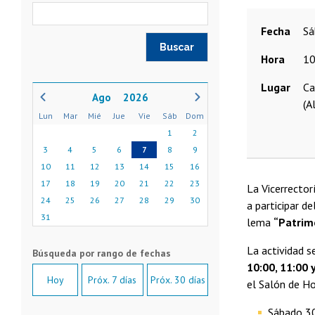
Fecha
s
Hora
10
Lugar
Ca
2026
(A
Lun
Mar
Mié
Jue
Vie
Sáb
Dom
1
2
3
4
5
6
7
8
9
10
11
12
13
14
15
16
17
18
19
20
21
22
23
La Vicerrector
24
25
26
27
28
29
30
a participar d
31
lema
“Patrimo
La actividad s
10:00, 11:00 
Hoy
Próx. 7 días
Próx. 30 días
el Salón de Ho
Sábado 3