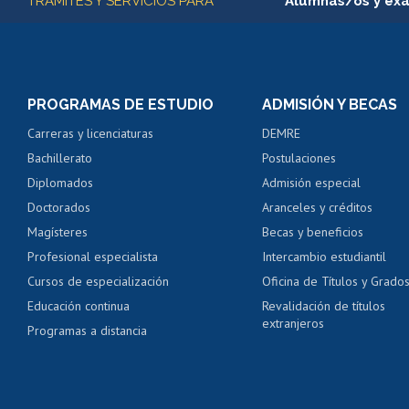
TRÁMITES Y SERVICIOS PARA
Alumnas/os y ex
Matrícula en línea
Inscripción y cambio d
Consulta y certificado
PROGRAMAS DE ESTUDIO
ADMISIÓN Y BECAS
Certificado de alumno
Carreras y licenciaturas
DEMRE
Servicio médico y den
Bachillerato
Postulaciones
Pago de arancel y cré
Diplomados
Admisión especial
Pago de arancel y cré
Doctorados
Aranceles y créditos
Certificado de títulos 
Magísteres
Becas y beneficios
Profesional especialista
Intercambio estudiantil
Mi Uchile
Ayu
Cursos de especialización
Oficina de Títulos y Grado
Educación continua
Revalidación de títulos
extranjeros
Programas a distancia