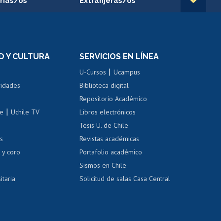
rias/os
Extranjeras/os
rnos de
Revalidación y reconocimiento
n
de títulos
el personal
Postulación al Programa de
Movilidad Estudiantil
D Y CULTURA
SERVICIOS EN LÍNEA
ovilidad interna
Inscripción de asignaturas
|
 de renta
U-Cursos
Ucampus
Cursos de español
 de renta
vidades
Biblioteca digital
Repositorio Académico
correo uchile
|
le
Uchile TV
Libros electrónicos
nas blancas
Tesis U. de Chile
os
Revistas académicas
, sexual y violencia
Denuncias administrativas
 y coro
Portafolio académico
Sismos en Chile
itaria
Solicitud de salas Casa Central