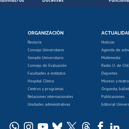
alumnas/os
Docentes
Funciona
Postulación a concursos
Cursos inte
internos de investigación
capacitació
e asignaturas
Consulta a bases de datos
Bienestar d
 de notas
ORGANIZACIÓN
ACTUALIDA
Perfeccionamiento
Portal de m
 regular
Editar Portafolio Académico
Certificado
Rectoría
Noticias
tal
Evaluación docente
Certificado
Consejo Universitario
Agenda de acti
dito alumnos
honorarios
Calificación académica
Senado Universitario
Multimedia
dito exalumnos
Gestión de 
Consejo de Evaluación
Radio U. de Chi
Postulación al AUCAI
y grados
Editar pági
Facultades e institutos
Deportes
Hospital Clínico
Museos y teatr
da tecnológica
Tarjeta TUI
Wifi
Acoso laboral
s
Centros y programas
Orquesta, ballet
Relaciones internacionales
Publicaciones
Unidades administrativas
Editorial Univers