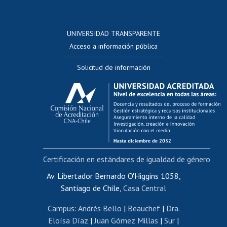
Postulación a concursos internos de investigación
Consulta a bases de datos
UNIVERSIDAD TRANSPARENTE
Perfeccionamiento
Acceso a información pública
Editar Portafolio Académico
Solicitud de información
Evaluación docente
Calificación académica
Postulación al AUCAI
Funcionarias/os
Cursos internos de capacitación
Bienestar del personal
Certificación en estándares de igualdad de género
Portal de movilidad interna
Certificado de renta
Av. Libertador Bernardo O'Higgins 1058,
Santiago de Chile,
Casa Central
Certificado de renta honorarios
Gestión de correo uchile
Campus
:
Andrés Bello
|
Beauchef
|
Dra.
Editar páginas blancas
Eloísa Díaz
|
Juan Gómez Millas
|
Sur
|