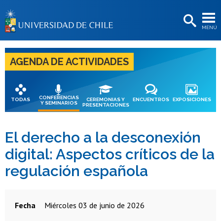
EXTENSIÓN
MENÚ
BIBLIOTECAS
LA UNIVERSIDAD
AGENDA DE ACTIVIDADES
Postulantes
Estudiantes
CONFERENCIAS
TODAS
CEREMONIAS Y
ENCUENTROS
EXPOSICIONES
Y SEMINARIOS
PRESENTACIONES
Académicas/os
Funcionarias/os
El derecho a la desconexión
digital: Aspectos críticos de la
Egresadas/os
regulación española
Fecha
miércoles 03 de junio de 2026