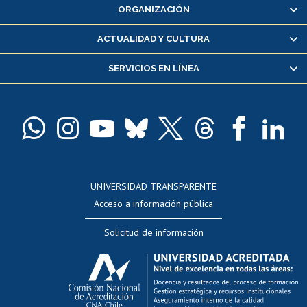
ORGANIZACIÓN
Consulta y certificado de notas
Certificado de alumno regular
ACTUALIDAD Y CULTURA
Servicio médico y dental
SERVICIOS EN LÍNEA
Pago de arancel y crédito alumnos
Pago de arancel y crédito exalumnos
Certificado de títulos y grados
Docentes
Postulación a concursos internos de investigación
Consulta a bases de datos
UNIVERSIDAD TRANSPARENTE
Perfeccionamiento
Acceso a información pública
Editar Portafolio Académico
Solicitud de información
Evaluación docente
Calificación académica
Postulación al AUCAI
Funcionarias/os