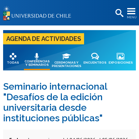
EXTENSIÓN
MENÚ
BIBLIOTECAS
LA UNIVERSIDAD
AGENDA DE ACTIVIDADES
Postulantes
Estudiantes
CONFERENCIAS
TODAS
CEREMONIAS Y
ENCUENTROS
EXPOSICIONES
Y SEMINARIOS
PRESENTACIONES
Académicas/os
Funcionarias/os
Seminario internacional
"Desafíos de la edición
Egresadas/os
universitaria desde
instituciones públicas"