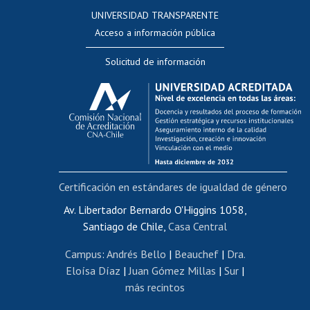
Consulta a bases de datos
UNIVERSIDAD TRANSPARENTE
Perfeccionamiento
Acceso a información pública
Editar Portafolio Académico
Solicitud de información
Evaluación docente
Calificación académica
Postulación al AUCAI
Funcionarias/os
Cursos internos de capacitación
Bienestar del personal
Certificación en estándares de igualdad de género
Portal de movilidad interna
Certificado de renta
Av. Libertador Bernardo O'Higgins 1058,
Santiago de Chile,
Casa Central
Certificado de renta honorarios
Gestión de correo uchile
Campus
:
Andrés Bello
|
Beauchef
|
Dra.
Editar páginas blancas
Eloísa Díaz
|
Juan Gómez Millas
|
Sur
|
más recintos
Extranjeras/os