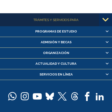
Más información
TRÁMITES Y SERVICIOS PARA
PROGRAMAS DE ESTUDIO
Alumnas/os y exalumnas/os
Matrícula en línea
ADMISIÓN Y BECAS
Inscripción y cambio de asignaturas
ORGANIZACIÓN
Consulta y certificado de notas
Certificado de alumno regular
ACTUALIDAD Y CULTURA
Servicio médico y dental
SERVICIOS EN LÍNEA
Pago de arancel y crédito alumnos
Pago de arancel y crédito exalumnos
Certificado de títulos y grados
Docentes
Postulación a concursos internos de investigación