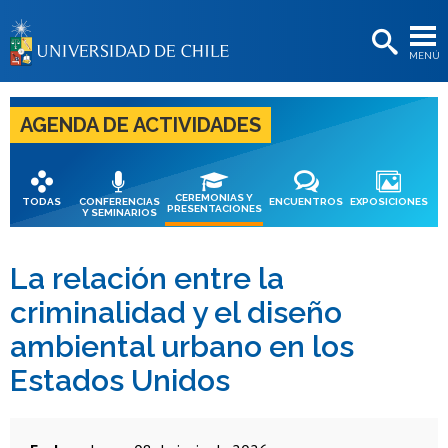
EXTENSIÓN
MENÚ
BIBLIOTECAS
LA UNIVERSIDAD
AGENDA DE ACTIVIDADES
Postulantes
Estudiantes
CEREMONIAS Y
TODAS
CONFERENCIAS
ENCUENTROS
EXPOSICIONES
PRESENTACIONES
Y SEMINARIOS
Académicas/os
Funcionarias/os
La relación entre la
criminalidad y el diseño
Egresadas/os
ambiental urbano en los
Estados Unidos