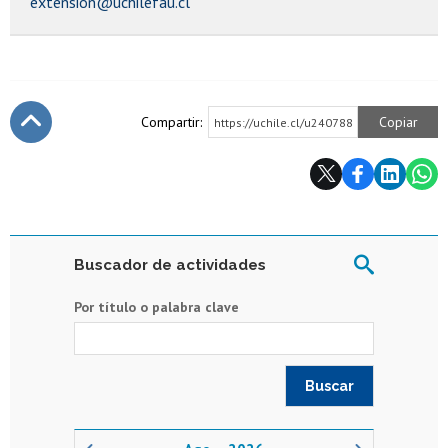
extension@uchilefau.cl
Compartir:
Copiar
https://uchile.cl/u240788
Subir
Buscador de actividades
Por título o palabra clave