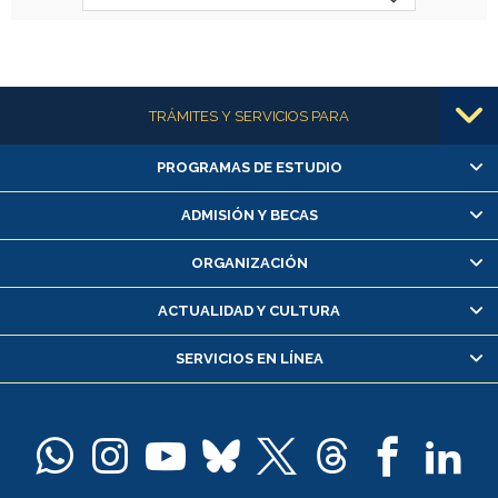
Más información
TRÁMITES Y SERVICIOS PARA
PROGRAMAS DE ESTUDIO
Alumnas/os y exalumnas/os
Matrícula en línea
ADMISIÓN Y BECAS
Inscripción y cambio de asignaturas
ORGANIZACIÓN
Consulta y certificado de notas
Certificado de alumno regular
ACTUALIDAD Y CULTURA
Servicio médico y dental
SERVICIOS EN LÍNEA
Pago de arancel y crédito alumnos
Pago de arancel y crédito exalumnos
Certificado de títulos y grados
Docentes