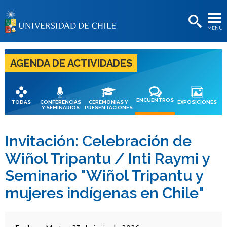
EXTENSIÓN
MENÚ
BIBLIOTECAS
LA UNIVERSIDAD
AGENDA DE ACTIVIDADES
Postulantes
Estudiantes
ENCUENTROS
TODAS
CONFERENCIAS
CEREMONIAS Y
EXPOSICIONES
Y SEMINARIOS
PRESENTACIONES
Académicas/os
Funcionarias/os
Invitación: Celebración de
Wiñol Tripantu / Inti Raymi y
Egresadas/os
Seminario "Wiñol Tripantu y
mujeres indígenas en Chile"