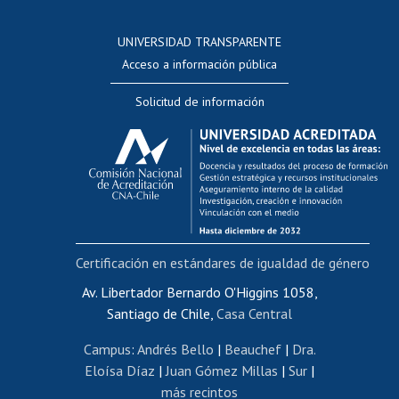
Postulación a concursos internos de investigación
Consulta a bases de datos
UNIVERSIDAD TRANSPARENTE
Perfeccionamiento
Acceso a información pública
Editar Portafolio Académico
Solicitud de información
Evaluación docente
Calificación académica
Postulación al AUCAI
Funcionarias/os
Cursos internos de capacitación
Bienestar del personal
Certificación en estándares de igualdad de género
Portal de movilidad interna
Certificado de renta
Av. Libertador Bernardo O'Higgins 1058,
Santiago de Chile,
Casa Central
Certificado de renta honorarios
Gestión de correo uchile
Campus
:
Andrés Bello
|
Beauchef
|
Dra.
Editar páginas blancas
Eloísa Díaz
|
Juan Gómez Millas
|
Sur
|
más recintos