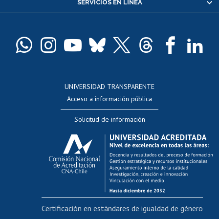
SERVICIOS EN LÍNEA
Pago de arancel y crédito alumnos
Pago de arancel y crédito exalumnos
Certificado de títulos y grados
Docentes
Postulación a concursos internos de investigación
Consulta a bases de datos
UNIVERSIDAD TRANSPARENTE
Perfeccionamiento
Acceso a información pública
Editar Portafolio Académico
Solicitud de información
Evaluación docente
Calificación académica
Postulación al AUCAI
Funcionarias/os
Cursos internos de capacitación
Bienestar del personal
Certificación en estándares de igualdad de género
Portal de movilidad interna