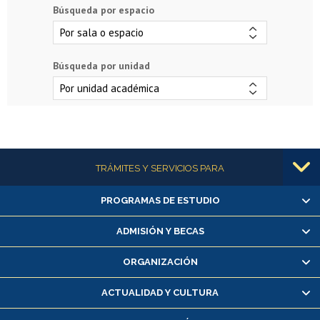
Búsqueda por espacio
Búsqueda por unidad
Más información
TRÁMITES Y SERVICIOS PARA
PROGRAMAS DE ESTUDIO
Alumnas/os y exalumnas/os
Matrícula en línea
ADMISIÓN Y BECAS
Inscripción y cambio de asignaturas
ORGANIZACIÓN
Consulta y certificado de notas
Certificado de alumno regular
ACTUALIDAD Y CULTURA
Servicio médico y dental