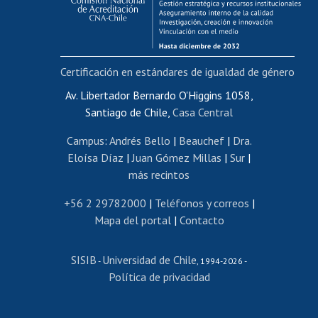
Funcionarias/os
Cursos internos de capacitación
Bienestar del personal
Certificación en estándares de igualdad de género
Portal de movilidad interna
Certificado de renta
Av. Libertador Bernardo O'Higgins 1058,
Santiago de Chile,
Casa Central
Certificado de renta honorarios
Gestión de correo uchile
Campus
:
Andrés Bello
|
Beauchef
|
Dra.
Editar páginas blancas
Eloísa Díaz
|
Juan Gómez Millas
|
Sur
|
más recintos
Extranjeras/os
Revalidación y reconocimiento de títulos
+56 2 29782000
|
Teléfonos y correos
|
Mapa del portal
|
Contacto
Postulación al Programa de Movilidad Estudiantil
Inscripción de asignaturas
SISIB
Universidad de Chile
Cursos de español
-
, 1994-2026 -
Política de privacidad
Mi Uchile
Ayuda tecnológica
Tarjeta TUI
Wifi