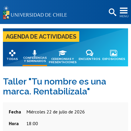
EXTENSIÓN
MENÚ
BIBLIOTECAS
LA UNIVERSIDAD
AGENDA DE ACTIVIDADES
Postulantes
Estudiantes
CONFERENCIAS
TODAS
CEREMONIAS Y
ENCUENTROS
EXPOSICIONES
Y SEMINARIOS
PRESENTACIONES
Académicas/os
Funcionarias/os
Taller "Tu nombre es una
marca. Rentabilízala"
Egresadas/os
Fecha
miércoles 22 de julio de 2026
Hora
18:00