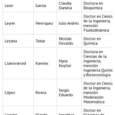
Claudia
Doctora en
Leon
Garcia
Daniela
Bioquímica
Doctor en Ciencia
de la Ingeniería,
Leyrer
Henríquez
Julio Andrés
mención
Fluidodinámica
Nicolás
Doctor en
Lezana
Tobar
Osvaldo
Química
Doctora en
Ciencias de la
Nyna
Ingeniería,
Llanovarced
Kawles
Koyllor
mención
Ingeniería Químic
y Biotecnología
Doctor en Ciencia
de la Ingeniería,
Sergio
López
Rivera
mención
Eduardo
Modelación
Matemática
Doctor en
Lozano
Oviedo
Jonathan
Sistemas de