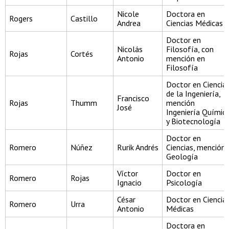
Nicole
Doctora en
Rogers
Castillo
Andrea
Ciencias Médicas
Doctor en
Nicolás
Filosofía, con
Rojas
Cortés
Antonio
mención en
Filosofía
Doctor en Ciencia
de la Ingeniería,
Francisco
Rojas
Thumm
mención
José
Ingeniería Químic
y Biotecnología
Doctor en
Romero
Núñez
Rurik Andrés
Ciencias, mención
Geología
Víctor
Doctor en
Romero
Rojas
Ignacio
Psicología
César
Doctor en Ciencia
Romero
Urra
Antonio
Médicas
Doctora en