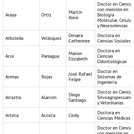
Doctor en Ciencia
con mención en
Martín
Araya
Ortiz
Biología
Alexi
Molecular, Celular
y Neurociencias
Omaira
Doctora en
Arboleda
Velásquez
Catherinee
Ciencias Sociales
Doctora en
Marion
Arce
Paniagua
Ciencias
Elizabeth
Odontológicas
Doctor en
José Rafael
Arenas
Rojas
Sistemas de
Felipe
Ingeniería
Doctor en Ciencia
Diego
Arraztio
Alarcón
Silvoagropecuaria
Santiago
y Veterinarias
Doctora en
Arteta
Acosta
Cindy
Ciencias Médicas
Doctor en Ciencia
con mención en