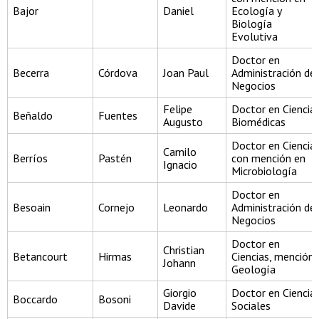
Bajor
Daniel
Ecología y
Biología
Evolutiva
Doctor en
Becerra
Córdova
Joan Paul
Administración de
Negocios
Felipe
Doctor en Ciencia
Beñaldo
Fuentes
Augusto
Biomédicas
Doctor en Ciencia
Camilo
Berríos
Pastén
con mención en
Ignacio
Microbiología
Doctor en
Besoain
Cornejo
Leonardo
Administración de
Negocios
Doctor en
Christian
Betancourt
Hirmas
Ciencias, mención
Johann
Geología
Giorgio
Doctor en Ciencia
Boccardo
Bosoni
Davide
Sociales