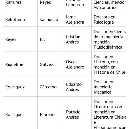
Ramírez
Reyes
Ciencias, mención
Leonardo
Astronomía
Jame
Doctora en
Rebolledo
Sanhueza
Alejandra
Psicología
Doctor en Ciencia
Cristian
de la Ingeniería,
Reyes
Ilic
Andrés
mención
Fluidodinámica
Doctor en
Oscar
Historia, con
Riquelme
Gálvez
Alejandro
mención en
Historia de Chile
Doctor en
Eduardo
Rodríguez
Cárcamo
Ingeniería
Andrés
Mecánica
Doctor en
Literatura, con
Patricio
mención en
Rodríguez
Moreno
Andrés
Literatura Chilena
e
Hispanoamericana