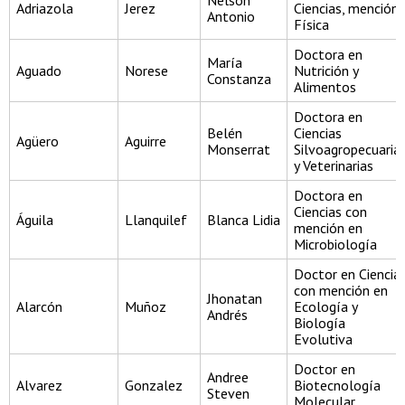
Nelson
Adriazola
Jerez
Ciencias, mención
Antonio
Física
Doctora en
María
Aguado
Norese
Nutrición y
Constanza
Alimentos
Doctora en
Belén
Ciencias
Agüero
Aguirre
Monserrat
Silvoagropecuaria
y Veterinarias
Doctora en
Ciencias con
Águila
Llanquilef
Blanca Lidia
mención en
Microbiología
Doctor en Ciencia
con mención en
Jhonatan
Alarcón
Muñoz
Ecología y
Andrés
Biología
Evolutiva
Doctor en
Andree
Alvarez
Gonzalez
Biotecnología
Steven
Molecular