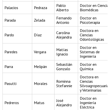
Pablo
Doctor en Ciencia
Palacios
Pedraza
Alberto
Biomédicas
Fernando
Doctor en
Parada
Zelada
Antonio
Psicoterapia
Doctora en
Carolina
Pardo
Díaz
Ciencias
Alejandra
Odontológicas
Doctor en
Matías
Paredes
Vergara
Sistemas de
Ignacio
Ingeniería
Sebastián
Doctor en
Parra
Melipán
Gonzalo
Química
Doctora en
Rominna
Ciencias
Pasutti
Morales
Stefannie
Silvoagropecuaria
y Veterinarias
Doctor en
José
Pedreros
Matus
Ingeniería
Alejandro
Eléctrica