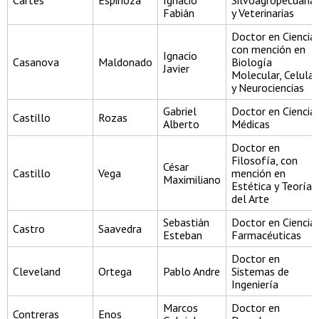
Cartes
Espinoza
Ignacio
Silvoagropecuaria
Fabián
y Veterinarias
Doctor en Ciencia
con mención en
Ignacio
Casanova
Maldonado
Biología
Javier
Molecular, Celular
y Neurociencias
Gabriel
Doctor en Ciencia
Castillo
Rozas
Alberto
Médicas
Doctor en
Filosofía, con
César
Castillo
Vega
mención en
Maximiliano
Estética y Teoría
del Arte
Sebastián
Doctor en Ciencia
Castro
Saavedra
Esteban
Farmacéuticas
Doctor en
Cleveland
Ortega
Pablo Andre
Sistemas de
Ingeniería
Marcos
Doctor en
Contreras
Enos