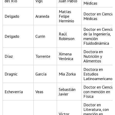
del Río
Vigil
Juan Pablo
Médicas
Matías
Doctor en Ciencia
Delgado
Araneda
Felipe
Médicas
Herminio
Doctor en Ciencia
Raúl
de la Ingeniería,
Delgado
Currin
Robinson
mención
Fluidodinámica
Doctora en
Ximena
Díaz
Torrente
Nutrición y
Verónica
Alimentos
Doctora en
Dragnic
García
Mia Zorka
Estudios
Latinoamericanos
Doctor en Ciencia
Sebastián
Echeverría
Veas
con mención en
Javier
Física
Doctor en
Literatura, con
Víctor
mención en