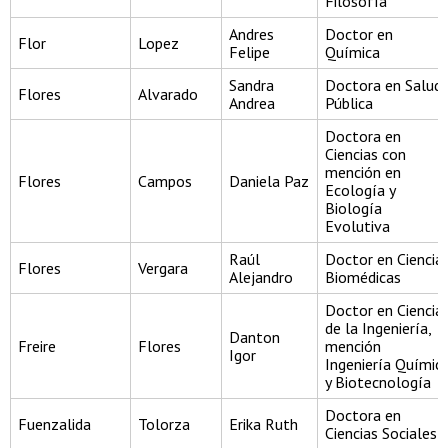
Filosofía
Andres
Doctor en
Flor
Lopez
Felipe
Química
Sandra
Doctora en Salud
Flores
Alvarado
Andrea
Pública
Doctora en
Ciencias con
mención en
Flores
Campos
Daniela Paz
Ecología y
Biología
Evolutiva
Raúl
Doctor en Ciencia
Flores
Vergara
Alejandro
Biomédicas
Doctor en Ciencia
de la Ingeniería,
Danton
Freire
Flores
mención
Igor
Ingeniería Químic
y Biotecnología
Doctora en
Fuenzalida
Tolorza
Erika Ruth
Ciencias Sociales