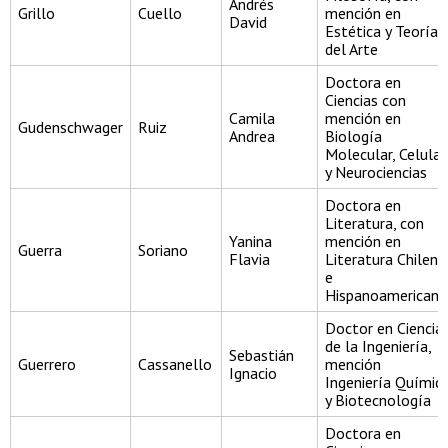
Andrés
Grillo
Cuello
mención en
David
Estética y Teoría
del Arte
Doctora en
Ciencias con
Camila
mención en
Gudenschwager
Ruiz
Andrea
Biología
Molecular, Celular
y Neurociencias
Doctora en
Literatura, con
Yanina
mención en
Guerra
Soriano
Flavia
Literatura Chilena
e
Hispanoamericana
Doctor en Ciencia
de la Ingeniería,
Sebastián
Guerrero
Cassanello
mención
Ignacio
Ingeniería Químic
y Biotecnología
Doctora en