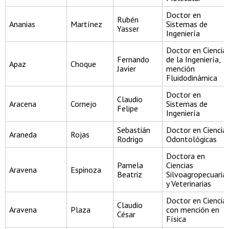
Doctor en
Rubén
Ananias
Martínez
Sistemas de
Yasser
Ingeniería
Doctor en Ciencia
Fernando
de la Ingeniería,
Apaz
Choque
Javier
mención
Fluidodinámica
Doctor en
Claudio
Aracena
Cornejo
Sistemas de
Felipe
Ingeniería
Sebastián
Doctor en Ciencia
Araneda
Rojas
Rodrigo
Odontológicas
Doctora en
Pamela
Ciencias
Aravena
Espinoza
Beatriz
Silvoagropecuaria
y Veterinarias
Doctor en Ciencia
Claudio
Aravena
Plaza
con mención en
César
Física