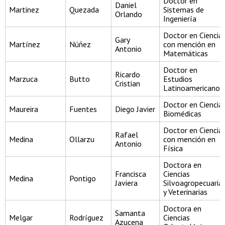
Doctor en
Daniel
Martinez
Quezada
Sistemas de
Orlando
Ingeniería
Doctor en Ciencia
Gary
Martínez
Núñez
con mención en
Antonio
Matemáticas
Doctor en
Ricardo
Marzuca
Butto
Estudios
Cristian
Latinoamericanos
Doctor en Ciencia
Maureira
Fuentes
Diego Javier
Biomédicas
Doctor en Ciencia
Rafael
Medina
Ollarzu
con mención en
Antonio
Física
Doctora en
Francisca
Ciencias
Medina
Pontigo
Javiera
Silvoagropecuaria
y Veterinarias
Doctora en
Samanta
Melgar
Rodríguez
Ciencias
Azucena