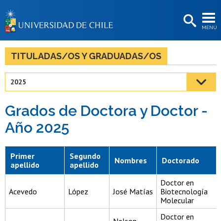
EXTENSIÓN
MENÚ
BIBLIOTECAS
LA UNIVERSIDAD
TITULADAS/OS Y GRADUADAS/OS
Postulantes
2025
Estudiantes
Grados de Doctora y Doctor -
Académicas/os
Año 2025
Funcionarias/os
Egresadas/os
Primer
Segundo
Nombres
Doctorado
apellido
apellido
Doctor en
Acevedo
López
José Matías
Biotecnología
Molecular
Doctor en