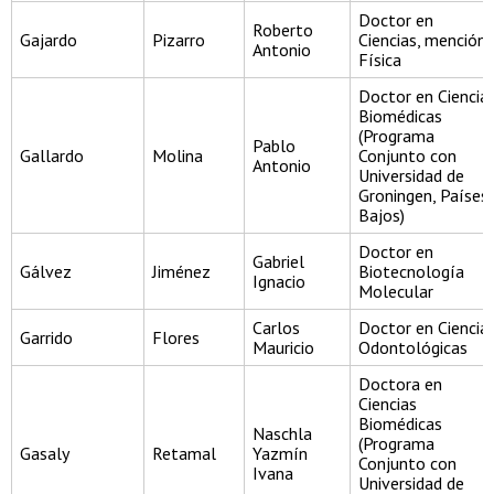
Doctor en
Roberto
Gajardo
Pizarro
Ciencias, mención
Antonio
Física
Doctor en Ciencia
Biomédicas
(Programa
Pablo
Gallardo
Molina
Conjunto con
Antonio
Universidad de
Groningen, Países
Bajos)
Doctor en
Gabriel
Gálvez
Jiménez
Biotecnología
Ignacio
Molecular
Carlos
Doctor en Ciencia
Garrido
Flores
Mauricio
Odontológicas
Doctora en
Ciencias
Biomédicas
Naschla
(Programa
Gasaly
Retamal
Yazmín
Conjunto con
Ivana
Universidad de