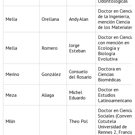
Odontológicas
Doctor en Ciencia
de la Ingeniería,
Mella
Orellana
Andy Alan
mención Ciencia
de los Materiales
Doctor en Ciencia
con mención en
Jorge
Mella
Romero
Ecología y
Esteban
Biología
Evolutiva
Doctora en
Consuelo
Merino
González
Ciencias
del Rosario
Biomédicas
Doctor en
Michel
Meza
Aliaga
Estudios
Eduardo
Latinoamericanos
Doctor en Ciencia
Sociales (Conveni
Milin
Theo Pol
Cotutela
Universidad de
Rennes 2, Francia)