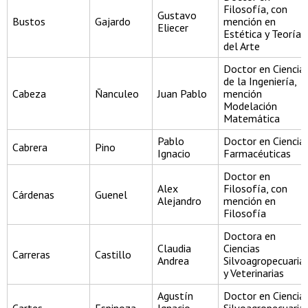
Filosofía, con
Gustavo
Bustos
Gajardo
mención en
Eliecer
Estética y Teoría
del Arte
Doctor en Ciencia
de la Ingeniería,
Cabeza
Ñanculeo
Juan Pablo
mención
Modelación
Matemática
Pablo
Doctor en Ciencia
Cabrera
Pino
Ignacio
Farmacéuticas
Doctor en
Alex
Filosofía, con
Cárdenas
Guenel
Alejandro
mención en
Filosofía
Doctora en
Claudia
Ciencias
Carreras
Castillo
Andrea
Silvoagropecuaria
y Veterinarias
Agustín
Doctor en Ciencia