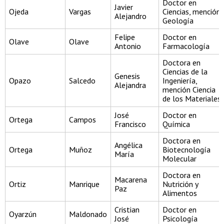
Doctor en
Javier
Ojeda
Vargas
Ciencias, mención
Alejandro
Geología
Felipe
Doctor en
Olave
Olave
Antonio
Farmacología
Doctora en
Ciencias de la
Genesis
Opazo
Salcedo
Ingeniería,
Alejandra
mención Ciencia
de los Materiales
José
Doctor en
Ortega
Campos
Francisco
Química
Doctora en
Angélica
Ortega
Muñoz
Biotecnología
María
Molecular
Doctora en
Macarena
Ortiz
Manrique
Nutrición y
Paz
Alimentos
Cristian
Doctor en
Oyarzún
Maldonado
José
Psicología