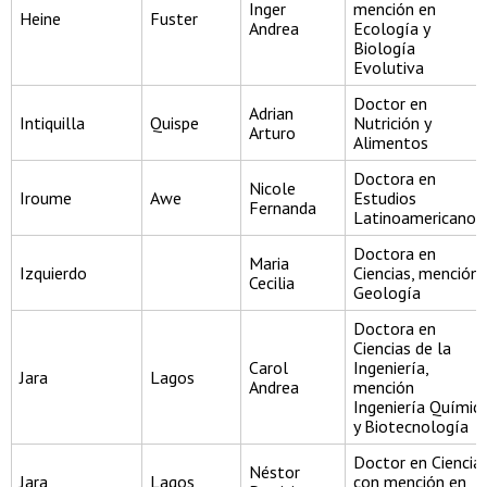
Inger
mención en
Heine
Fuster
Andrea
Ecología y
Biología
Evolutiva
Doctor en
Adrian
Intiquilla
Quispe
Nutrición y
Arturo
Alimentos
Doctora en
Nicole
Iroume
Awe
Estudios
Fernanda
Latinoamericanos
Doctora en
Maria
Izquierdo
Ciencias, mención
Cecilia
Geología
Doctora en
Ciencias de la
Carol
Ingeniería,
Jara
Lagos
Andrea
mención
Ingeniería Químic
y Biotecnología
Doctor en Ciencia
Néstor
Jara
Lagos
con mención en