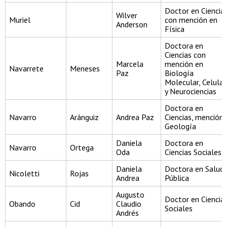
Doctor en Ciencia
Wilver
Muriel
con mención en
Anderson
Física
Doctora en
Ciencias con
Marcela
mención en
Navarrete
Meneses
Paz
Biología
Molecular, Celular
y Neurociencias
Doctora en
Navarro
Aránguiz
Andrea Paz
Ciencias, mención
Geología
Daniela
Doctora en
Navarro
Ortega
Oda
Ciencias Sociales
Daniela
Doctora en Salud
Nicoletti
Rojas
Andrea
Pública
Augusto
Doctor en Ciencia
Obando
Cid
Claudio
Sociales
Andrés