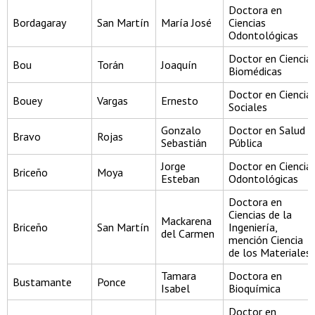
Doctora en
Bordagaray
San Martín
María José
Ciencias
Odontológicas
Doctor en Ciencia
Bou
Torán
Joaquín
Biomédicas
Doctor en Ciencia
Bouey
Vargas
Ernesto
Sociales
Gonzalo
Doctor en Salud
Bravo
Rojas
Sebastián
Pública
Jorge
Doctor en Ciencia
Briceño
Moya
Esteban
Odontológicas
Doctora en
Ciencias de la
Mackarena
Briceño
San Martín
Ingeniería,
del Carmen
mención Ciencia
de los Materiales
Tamara
Doctora en
Bustamante
Ponce
Isabel
Bioquímica
Doctor en