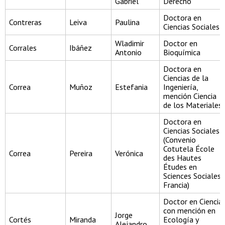
Gabriel
Derecho
Doctora en
Contreras
Leiva
Paulina
Ciencias Sociales
Wladimir
Doctor en
Corrales
Ibáñez
Antonio
Bioquímica
Doctora en
Ciencias de la
Correa
Muñoz
Estefania
Ingeniería,
mención Ciencia
de los Materiales
Doctora en
Ciencias Sociales
(Convenio
Cotutela École
Correa
Pereira
Verónica
des Hautes
Études en
Sciences Sociales,
Francia)
Doctor en Ciencia
con mención en
Jorge
Cortés
Miranda
Ecología y
Alejandro