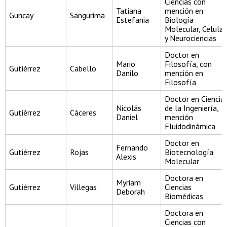
Ciencias con
Tatiana
mención en
Guncay
Sangurima
Estefania
Biología
Molecular, Celular
y Neurociencias
Doctor en
Mario
Filosofía, con
Gutiérrez
Cabello
Danilo
mención en
Filosofía
Doctor en Ciencia
Nicolás
de la Ingeniería,
Gutiérrez
Cáceres
Daniel
mención
Fluidodinámica
Doctor en
Fernando
Gutiérrez
Rojas
Biotecnología
Alexis
Molecular
Doctora en
Myriam
Gutiérrez
Villegas
Ciencias
Deborah
Biomédicas
Doctora en
Ciencias con