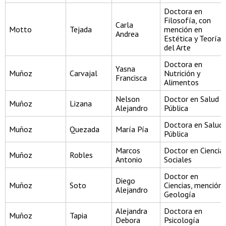
Doctora en
Filosofía, con
Carla
Motto
Tejada
mención en
Andrea
Estética y Teoría
del Arte
Doctora en
Yasna
Muñoz
Carvajal
Nutrición y
Francisca
Alimentos
Nelson
Doctor en Salud
Muñoz
Lizana
Alejandro
Pública
Doctora en Salud
Muñoz
Quezada
María Pía
Pública
Marcos
Doctor en Ciencia
Muñoz
Robles
Antonio
Sociales
Doctor en
Diego
Muñoz
Soto
Ciencias, mención
Alejandro
Geología
Alejandra
Doctora en
Muñoz
Tapia
Debora
Psicología