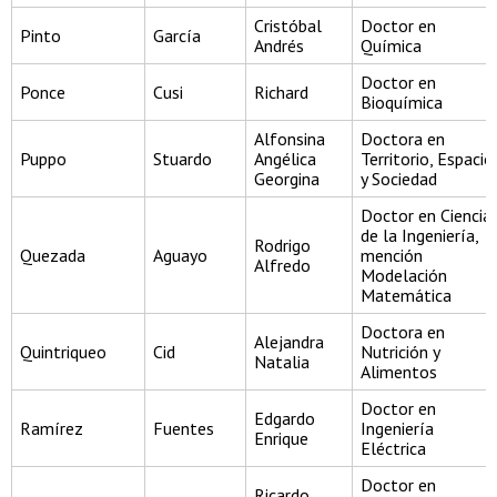
Cristóbal
Doctor en
Pinto
García
Andrés
Química
Doctor en
Ponce
Cusi
Richard
Bioquímica
Alfonsina
Doctora en
Puppo
Stuardo
Angélica
Territorio, Espacio
Georgina
y Sociedad
Doctor en Ciencia
de la Ingeniería,
Rodrigo
Quezada
Aguayo
mención
Alfredo
Modelación
Matemática
Doctora en
Alejandra
Quintriqueo
Cid
Nutrición y
Natalia
Alimentos
Doctor en
Edgardo
Ramírez
Fuentes
Ingeniería
Enrique
Eléctrica
Doctor en
Ricardo