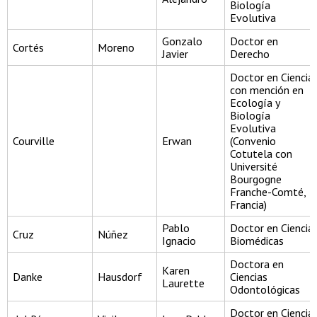
Biología
Evolutiva
Gonzalo
Doctor en
Cortés
Moreno
Javier
Derecho
Doctor en Ciencia
con mención en
Ecología y
Biología
Evolutiva
Courville
Erwan
(Convenio
Cotutela con
Université
Bourgogne
Franche-Comté,
Francia)
Pablo
Doctor en Ciencia
Cruz
Núñez
Ignacio
Biomédicas
Doctora en
Karen
Danke
Hausdorf
Ciencias
Laurette
Odontológicas
Doctor en Ciencia