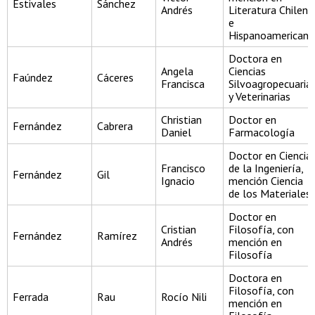
Estivales
Sánchez
Andrés
Literatura Chilena
e
Hispanoamericana
Doctora en
Angela
Ciencias
Faúndez
Cáceres
Francisca
Silvoagropecuaria
y Veterinarias
Christian
Doctor en
Fernández
Cabrera
Daniel
Farmacología
Doctor en Ciencia
Francisco
de la Ingeniería,
Fernández
Gil
Ignacio
mención Ciencia
de los Materiales
Doctor en
Cristian
Filosofía, con
Fernández
Ramírez
Andrés
mención en
Filosofía
Doctora en
Filosofía, con
Ferrada
Rau
Rocío Nili
mención en