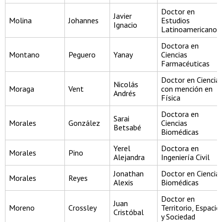
Doctor en
Javier
Molina
Johannes
Estudios
Ignacio
Latinoamericanos
Doctora en
Montano
Peguero
Yanay
Ciencias
Farmacéuticas
Doctor en Ciencia
Nicolás
Moraga
Vent
con mención en
Andrés
Física
Doctora en
Sarai
Morales
González
Ciencias
Betsabé
Biomédicas
Yerel
Doctora en
Morales
Pino
Alejandra
Ingeniería Civil
Jonathan
Doctor en Ciencia
Morales
Reyes
Alexis
Biomédicas
Doctor en
Juan
Moreno
Crossley
Territorio, Espacio
Cristóbal
y Sociedad