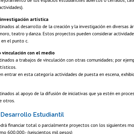
(mejoramiento de los espacios estudiantiles abiertos o cerrados, t
actividades).
 investigación artística
inados al desarrollo de la creación y la investigación en diversas áre
onoro, teatro y danza. Estos proyectos pueden considerar actividades
en el punto c.
o vinculación con el medio
inados a trabajos de vinculación con otras comunidades; por ejempl
tísticos.
 entrar en esta categoría actividades de puesta en escena, exhibici
inados al apoyo de la difusión de iniciativas que ya estén en proces
e otros.
Desarrollo Estudiantil
rá financiar total o parcialmente proyectos con los siguientes m
mo 600.000.- (seiscientos mil pesos)