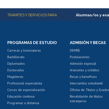
Subir
Más información
TRÁMITES Y SERVICIOS PARA
Alumnas/os y ex
Matrícula en línea
Inscripción y cambio d
Consulta y certificado
PROGRAMAS DE ESTUDIO
ADMISIÓN Y BECAS
Certificado de alumno
Carreras y licenciaturas
DEMRE
Servicio médico y den
Bachillerato
Postulaciones
Pago de arancel y cré
Diplomados
Admisión especial
Pago de arancel y cré
Doctorados
Aranceles y créditos
Certificado de títulos 
Magísteres
Becas y beneficios
Profesional especialista
Intercambio estudiantil
Mi Uchile
Ayu
Cursos de especialización
Oficina de Títulos y Grado
Educación continua
Revalidación de títulos
extranjeros
Programas a distancia