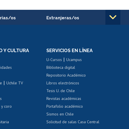
rias/os
Extranjeras/os
rnos de
Revalidación y reconocimiento
n
de títulos
el personal
Postulación al Programa de
Movilidad Estudiantil
D Y CULTURA
SERVICIOS EN LÍNEA
ovilidad interna
Inscripción de asignaturas
|
 de renta
U-Cursos
Ucampus
Cursos de español
 de renta
vidades
Biblioteca digital
Repositorio Académico
correo uchile
|
le
Uchile TV
Libros electrónicos
nas blancas
Tesis U. de Chile
os
Revistas académicas
, sexual y violencia
Denuncias administrativas
 y coro
Portafolio académico
Sismos en Chile
itaria
Solicitud de salas Casa Central