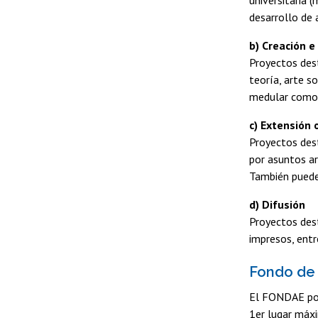
universitaria 
desarrollo de 
b) Creación e
Proyectos dest
teoría, arte s
medular como 
c) Extensión 
Proyectos dest
por asuntos ar
También pueden
d) Difusión
Proyectos dest
impresos, entr
Fondo de 
El FONDAE pod
1er lugar máxi