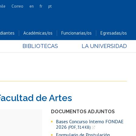
hile
Correo
en
fr
pt
Artes
Cs. Agronómicas
diantes
Académicas/os
Funcionarias/os
Egresadas/os
Cs. Forestales y Conservación
BIBLIOTECAS
LA UNIVERSIDAD
Cs. Sociales
Comunicación e Imagen
Economía y Negocios
Gobierno
Odontología
acultad de Artes
Estudios Internacionales
Bachillerato
DOCUMENTOS ADJUNTOS
Hospital Clínico
Bases Concurso Interno FONDAE
2026
(PDF, 314 KB)
Formulario de Postulación