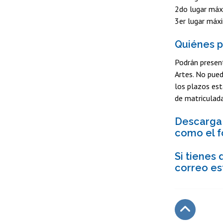
2do lugar máx
3er lugar máxi
Quiénes p
Podrán present
Artes. No pued
los plazos est
de matriculada
Descarga 
como el f
Si tienes
correo est