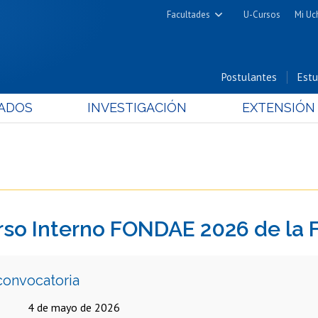
Facultades
U-Cursos
Mi Uc
Arquitectura y Urbanismo
Ciencias
Postulantes
Estu
Cs. Físicas y Matemáticas
ADOS
INVESTIGACIÓN
EXTENSIÓN
Cs. Químicas y Farmacéuticas
Cs. Veterinarias y Pecuarias
Derecho
Filosofía y Humanidades
Medicina
so Interno FONDAE 2026 de la F
Estudios Avanzados en Educación
Nutrición y Tecnología de
Alimentos
convocatoria
4 de mayo de 2026