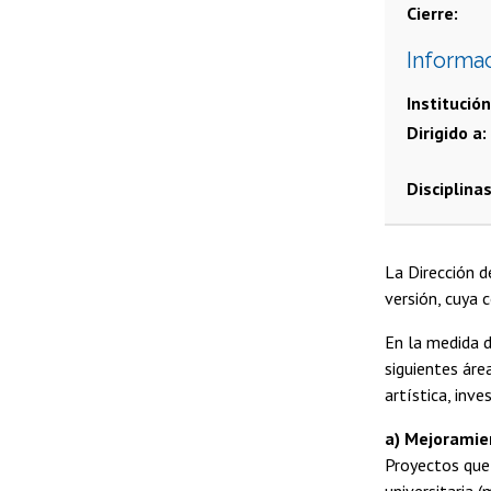
Cierre
Informa
Institución
Dirigido a
Disciplina
La Dirección 
versión, cuya 
En la medida d
siguientes áre
artística, inv
a) Mejoramien
Proyectos que 