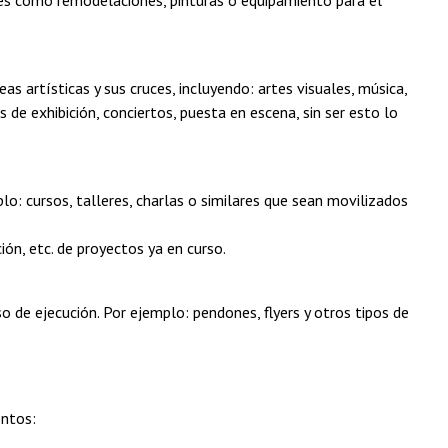
ales como remodelaciones, pinturas o equipamiento para el
as artísticas y sus cruces, incluyendo: artes visuales, música,
 de exhibición, conciertos, puesta en escena, sin ser esto lo
o: cursos, talleres, charlas o similares que sean movilizados
ón, etc. de proyectos ya en curso.
o de ejecución. Por ejemplo: pendones, flyers y otros tipos de
ontos: