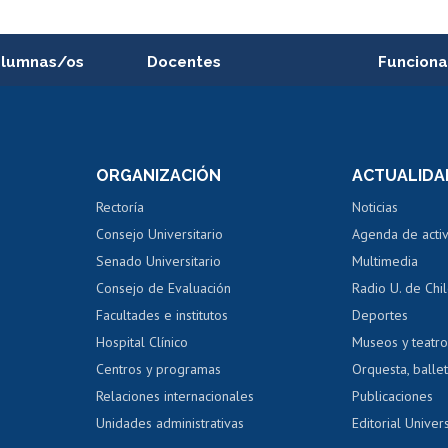
alumnas/os
Docentes
Funciona
Postulación a concursos
Cursos inte
internos de investigación
capacitació
e asignaturas
Consulta a bases de datos
Bienestar d
 de notas
ORGANIZACIÓN
ACTUALIDA
Perfeccionamiento
Portal de m
 regular
Editar Portafolio Académico
Certificado
Rectoría
Noticias
tal
Evaluación docente
Certificado
Consejo Universitario
Agenda de acti
dito alumnos
honorarios
Calificación académica
Senado Universitario
Multimedia
dito exalumnos
Gestión de 
Consejo de Evaluación
Radio U. de Chi
Postulación al AUCAI
y grados
Editar pági
Facultades e institutos
Deportes
Hospital Clínico
Museos y teatr
da tecnológica
Tarjeta TUI
Wifi
Acoso laboral
s
Centros y programas
Orquesta, ballet
Relaciones internacionales
Publicaciones
Unidades administrativas
Editorial Univers