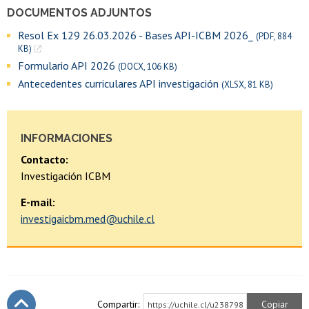
DOCUMENTOS ADJUNTOS
Resol Ex 129 26.03.2026 - Bases API-ICBM 2026_
(PDF, 884
KB)
Formulario API 2026
(DOCX, 106 KB)
Antecedentes curriculares API investigación
(XLSX, 81 KB)
INFORMACIONES
Contacto:
Investigación ICBM
E-mail:
investigaicbm.med@uchile.cl
Compartir:
Copiar
https://uchile.cl/u238798