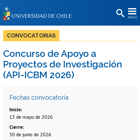
EXTENSIÓN
MENÚ
BIBLIOTECAS
LA UNIVERSIDAD
CONVOCATORIAS
Postulantes
Concurso de Apoyo a
Estudiantes
Proyectos de Investigación
Académicas/os
(API-ICBM 2026)
Funcionarias/os
Egresadas/os
Fechas convocatoria
Inicio
13 de mayo de 2026
Cierre
30 de junio de 2026