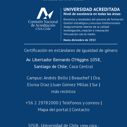
Calificación académica
Postulación al AUCAI
Funcionarias/os
Cursos internos de capacitación
Bienestar del personal
Certificación en estándares de igualdad de género
Portal de movilidad interna
Certificado de renta
Av. Libertador Bernardo O'Higgins 1058,
Santiago de Chile,
Casa Central
Certificado de renta honorarios
Gestión de correo uchile
Campus
:
Andrés Bello
|
Beauchef
|
Dra.
Editar páginas blancas
Eloísa Díaz
|
Juan Gómez Millas
|
Sur
|
más recintos
Extranjeras/os
Revalidación y reconocimiento de títulos
+56 2 29782000
|
Teléfonos y correos
|
Mapa del portal
|
Contacto
Postulación al Programa de Movilidad Estudiantil
Inscripción de asignaturas
SISIB
Universidad de Chile
Cursos de español
-
, 1994-2026 -