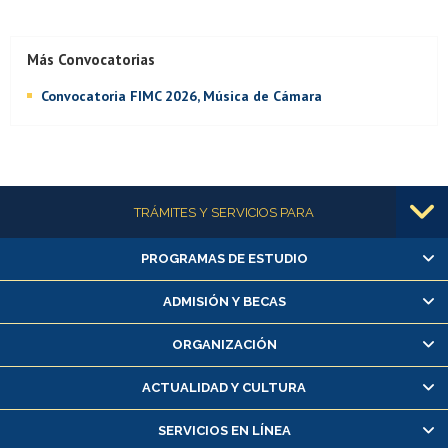
Más Convocatorias
Convocatoria FIMC 2026, Música de Cámara
Más información
TRÁMITES Y SERVICIOS PARA
PROGRAMAS DE ESTUDIO
Alumnas/os y exalumnas/os
Matrícula en línea
ADMISIÓN Y BECAS
Inscripción y cambio de asignaturas
ORGANIZACIÓN
Consulta y certificado de notas
Certificado de alumno regular
ACTUALIDAD Y CULTURA
Servicio médico y dental
SERVICIOS EN LÍNEA
Pago de arancel y crédito alumnos