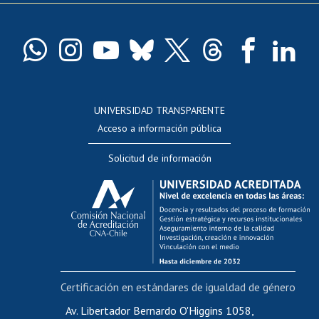
Pago de arancel y crédito exalumnos
Certificado de títulos y grados
Docentes
Postulación a concursos internos de investigación
Consulta a bases de datos
UNIVERSIDAD TRANSPARENTE
Perfeccionamiento
Acceso a información pública
Editar Portafolio Académico
Solicitud de información
Evaluación docente
Calificación académica
Postulación al AUCAI
Funcionarias/os
Cursos internos de capacitación
Bienestar del personal
Certificación en estándares de igualdad de género
Portal de movilidad interna
Certificado de renta
Av. Libertador Bernardo O'Higgins 1058,