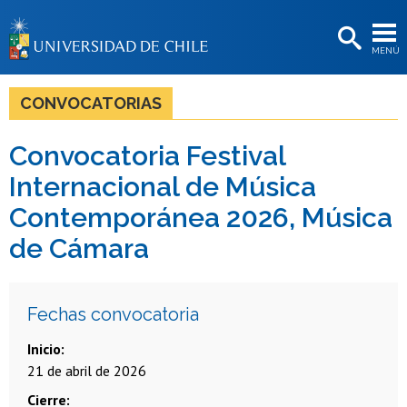
EXTENSIÓN
MENÚ
BIBLIOTECAS
LA UNIVERSIDAD
CONVOCATORIAS
Postulantes
Convocatoria Festival
Estudiantes
Internacional de Música
Académicas/os
Contemporánea 2026, Música
de Cámara
Funcionarias/os
Egresadas/os
Fechas convocatoria
Inicio
21 de abril de 2026
Cierre