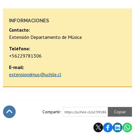
INFORMACIONES
Contacto:
Extensión Departamento de Música
Teléfono:
+56229781306
E-mail:
extensiondmus@uchile.cl
Compartir:
Copiar
https://uchile.cl/u239186
Subir