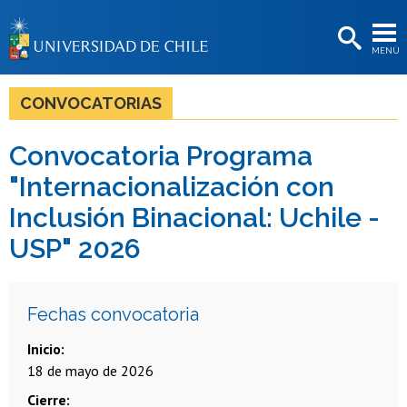
EXTENSIÓN
MENÚ
BIBLIOTECAS
LA UNIVERSIDAD
CONVOCATORIAS
Postulantes
Convocatoria Programa
Estudiantes
"Internacionalización con
Académicas/os
Inclusión Binacional: Uchile -
USP" 2026
Funcionarias/os
Egresadas/os
Fechas convocatoria
Inicio
18 de mayo de 2026
Cierre