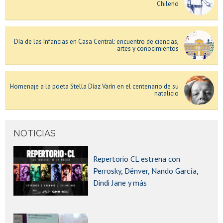
Chileno
Día de las Infancias en Casa Central: encuentro de ciencias,
artes y conocimientos
Homenaje a la poeta Stella Díaz Varín en el centenario de su
natalicio
Concierto "Impresiones francesas" con la dirección de Pascal
NOTICIAS
Gallois en la Gran Sala Sinfónica Nacional
Repertorio CL estrena con
Perrosky, Dënver, Nando García,
Lanzamiento del sitio web "Los viajes de Gabriela"
Dindi Jane y más
Sistema de Ingreso Prioritario de Equidad Educativa (SIPEE):