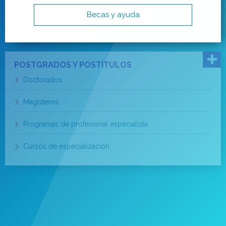
Becas y ayuda
POSTGRADOS Y POSTÍTULOS
Doctorados
Magísteres
Programas de profesional especialista
Cursos de especialización
EDUCACIÓN CONTINUA
Diplomados
Cursos y talleres