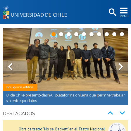
EXTENSIÓN
MENÚ
BIBLIOTECAS
Universidad de Chile
LA UNIVERSIDAD
Postulantes
Concierto "Impresiones francesas" con la dirección de Pascal
Estudiantes
Gallois en la Gran Sala Sinfónica Nacional
Académicas/os
Funcionarias/os
Lanzamiento del sitio web "Los viajes de Gabriela"
Inteligencia artificial
Egresadas/os
U. de Chile presentó dashAI: plataforma chilena que permite trabajar
sin entregar datos
Sistema de Ingreso Prioritario de Equidad Educativa (SIPEE):
postulaciones abiertas
DESTACADOS
Obra de teatro "No sé. Beckett" en el Teatro Nacional