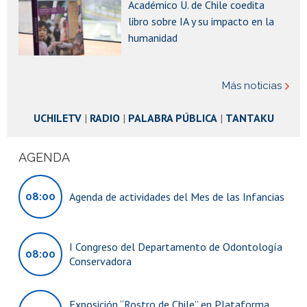
Académico U. de Chile coedita
postulaciones abiertas
libro sobre IA y su impacto en la
humanidad
Obra de teatro "No sé. Beckett" en el Teatro Nacional
Chileno
Más noticias
UCHILETV
|
RADIO
|
PALABRA PÚBLICA
|
TANTAKU
Día de las Infancias en Casa Central: encuentro de ciencias,
artes y conocimientos
AGENDA
Homenaje a la poeta Stella Díaz Varín en el centenario de su
natalicio
Agenda de actividades del Mes de las Infancias
08:00
I Congreso del Departamento de Odontología
08:00
Conservadora
Exposición “Rostro de Chile” en Plataforma