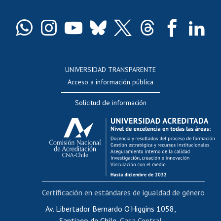
Certificado de títulos y grados
Docentes
Postulación a concursos internos de investigación
Consulta a bases de datos
UNIVERSIDAD TRANSPARENTE
Perfeccionamiento
Acceso a información pública
Editar Portafolio Académico
Solicitud de información
Evaluación docente
Calificación académica
Postulación al AUCAI
Funcionarias/os
Cursos internos de capacitación
Bienestar del personal
Certificación en estándares de igualdad de género
Portal de movilidad interna
Certificado de renta
Av. Libertador Bernardo O'Higgins 1058,
Santiago de Chile,
Casa Central
Certificado de renta honorarios