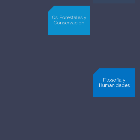
Cs. Forestales y
Conservación
Cs. Físicas y
Gobierno
Matemáticas
Filosofía y
Humanidades
Comunicación e
Derecho
Imagen