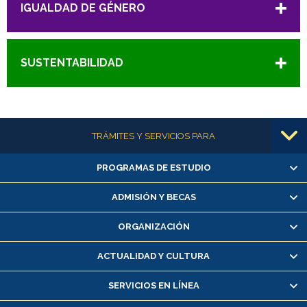
IGUALDAD DE GÉNERO
SUSTENTABILIDAD
Más información
TRÁMITES Y SERVICIOS PARA
PROGRAMAS DE ESTUDIO
Alumnas/os y exalumnas/os
Matrícula en línea
ADMISIÓN Y BECAS
Inscripción y cambio de asignaturas
ORGANIZACIÓN
Consulta y certificado de notas
Certificado de alumno regular
ACTUALIDAD Y CULTURA
Servicio médico y dental
SERVICIOS EN LÍNEA
Pago de arancel y crédito alumnos
Pago de arancel y crédito exalumnos