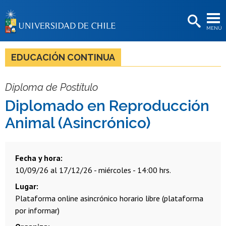
EXTENSIÓN
MENÚ
BIBLIOTECAS
LA UNIVERSIDAD
EDUCACIÓN CONTINUA
Postulantes
Diploma de Postítulo
Estudiantes
Diplomado en Reproducción
Académicas/os
Animal (Asincrónico)
Funcionarias/os
Egresadas/os
Fecha y hora
10/09/26 al 17/12/26 - miércoles - 14:00 hrs.
Lugar
Plataforma online asincrónico horario libre (plataforma
por informar)