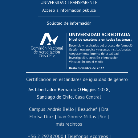
UNIVERSIDAD TRANSPARENTE
Perfeccionamiento
Acceso a información pública
Editar Portafolio Académico
Solicitud de información
Evaluación docente
Calificación académica
Postulación al AUCAI
Funcionarias/os
Cursos internos de capacitación
Bienestar del personal
Certificación en estándares de igualdad de género
Portal de movilidad interna
Certificado de renta
Av. Libertador Bernardo O'Higgins 1058,
Santiago de Chile,
Casa Central
Certificado de renta honorarios
Gestión de correo uchile
Campus
:
Andrés Bello
|
Beauchef
|
Dra.
Editar páginas blancas
Eloísa Díaz
|
Juan Gómez Millas
|
Sur
|
más recintos
Extranjeras/os
Revalidación y reconocimiento de títulos
+56 2 29782000
|
Teléfonos y correos
|