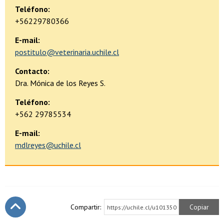
Teléfono:
+56229780366
E-mail:
postitulo@veterinaria.uchile.cl
Contacto:
Dra. Mónica de los Reyes S.
Teléfono:
+562 29785534
E-mail:
mdlreyes@uchile.cl
Compartir:
Copiar
https://uchile.cl/u101350