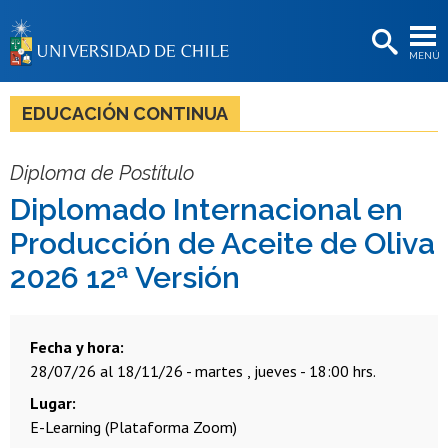
EXTENSIÓN
MENÚ
BIBLIOTECAS
LA UNIVERSIDAD
EDUCACIÓN CONTINUA
Postulantes
Diploma de Postítulo
Estudiantes
Diplomado Internacional en
Académicas/os
Producción de Aceite de Oliva
Funcionarias/os
2026 12ª Versión
Egresadas/os
Fecha y hora
28/07/26 al 18/11/26 - martes , jueves - 18:00 hrs.
Lugar
E-Learning (Plataforma Zoom)