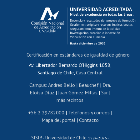
Calificación académica
Postulación al AUCAI
Funcionarias/os
Cursos internos de capacitación
Bienestar del personal
Certificación en estándares de igualdad de género
Portal de movilidad interna
Certificado de renta
Av. Libertador Bernardo O'Higgins 1058,
Santiago de Chile,
Casa Central
Certificado de renta honorarios
Gestión de correo uchile
Campus
:
Andrés Bello
|
Beauchef
|
Dra.
Editar páginas blancas
Eloísa Díaz
|
Juan Gómez Millas
|
Sur
|
más recintos
Extranjeras/os
Revalidación y reconocimiento de títulos
+56 2 29782000
|
Teléfonos y correos
|
Mapa del portal
|
Contacto
Postulación al Programa de Movilidad Estudiantil
Inscripción de asignaturas
SISIB
Universidad de Chile
Cursos de español
-
, 1994-2026 -