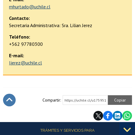
mhurtado@uchile.cl
Contacto:
Secretaria Administrativa: Sra. Lilian Jerez
Teléfono:
+562 97780300
E-mail:
ljerez@uchile.cl
Compartir:
Copiar
https://uchile.cl/u175951
Subir
Más información
TRÁMITES Y SERVICIOS PARA