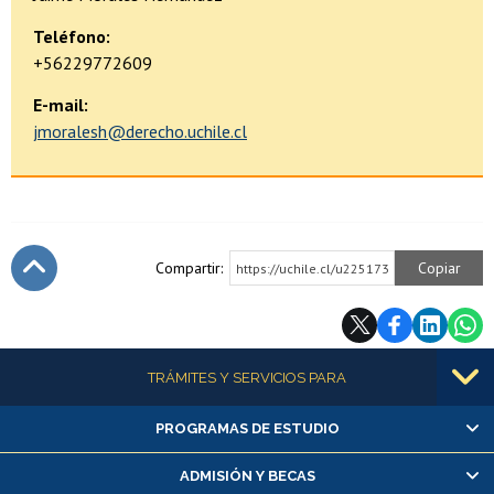
Teléfono:
+56229772609
E-mail:
jmoralesh@derecho.uchile.cl
Compartir:
Copiar
https://uchile.cl/u225173
Subir
Más información
TRÁMITES Y SERVICIOS PARA
PROGRAMAS DE ESTUDIO
Alumnas/os y exalumnas/os
Matrícula en línea
ADMISIÓN Y BECAS