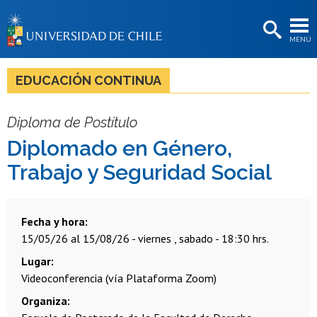
EXTENSIÓN
MENÚ
BIBLIOTECAS
LA UNIVERSIDAD
EDUCACIÓN CONTINUA
Postulantes
Diploma de Postítulo
Estudiantes
Diplomado en Género,
Académicas/os
Trabajo y Seguridad Social
Funcionarias/os
Egresadas/os
Fecha y hora
15/05/26 al 15/08/26 - viernes , sabado - 18:30 hrs.
Lugar
Videoconferencia (vía Plataforma Zoom)
Organiza