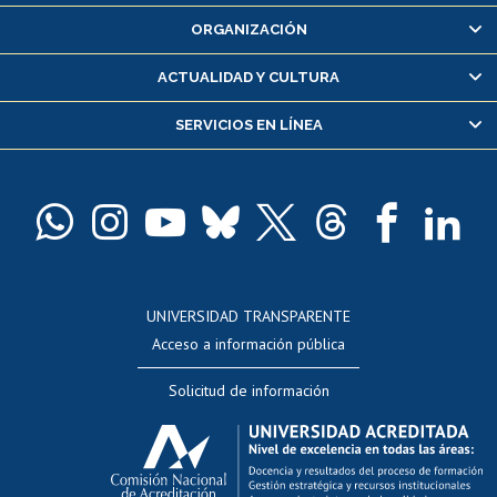
Inscripción y cambio de asignaturas
ORGANIZACIÓN
Consulta y certificado de notas
Certificado de alumno regular
ACTUALIDAD Y CULTURA
Servicio médico y dental
SERVICIOS EN LÍNEA
Pago de arancel y crédito alumnos
Pago de arancel y crédito exalumnos
Certificado de títulos y grados
Docentes
Postulación a concursos internos de investigación
Consulta a bases de datos
UNIVERSIDAD TRANSPARENTE
Perfeccionamiento
Acceso a información pública
Editar Portafolio Académico
Solicitud de información
Evaluación docente
Calificación académica
Postulación al AUCAI