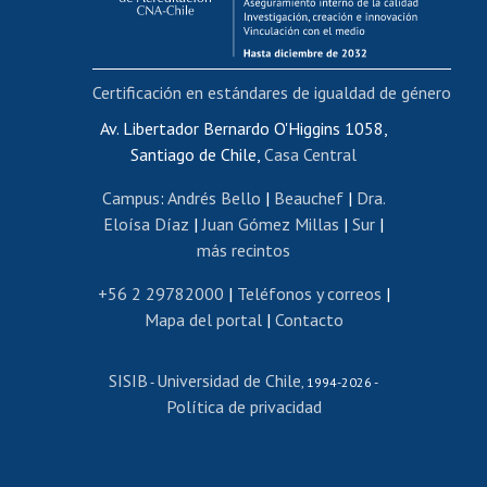
Funcionarias/os
Cursos internos de capacitación
Bienestar del personal
Certificación en estándares de igualdad de género
Portal de movilidad interna
Certificado de renta
Av. Libertador Bernardo O'Higgins 1058,
Santiago de Chile,
Casa Central
Certificado de renta honorarios
Gestión de correo uchile
Campus
:
Andrés Bello
|
Beauchef
|
Dra.
Editar páginas blancas
Eloísa Díaz
|
Juan Gómez Millas
|
Sur
|
más recintos
Extranjeras/os
Revalidación y reconocimiento de títulos
+56 2 29782000
|
Teléfonos y correos
|
Mapa del portal
|
Contacto
Postulación al Programa de Movilidad Estudiantil
Inscripción de asignaturas
SISIB
Universidad de Chile
Cursos de español
-
, 1994-2026 -
Política de privacidad
Mi Uchile
Ayuda tecnológica
Tarjeta TUI
Wifi
Acoso laboral, sexual y violencia