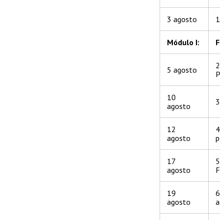
3 agosto
1
Módulo I:
F
2
5 agosto
P
10
3
agosto
12
4
agosto
p
17
5
agosto
F
19
6
agosto
a