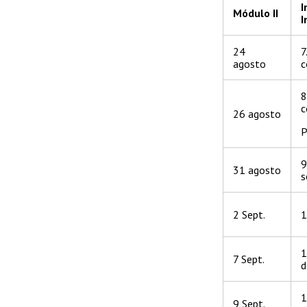
I
Módulo II
I
24
7
agosto
c
8
c
26 agosto
P
9
31 agosto
s
2 Sept.
1
1
7 Sept.
d
1
9 Sept.