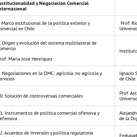
nstitucionalidad y Negociación Comercial
nternacional
. Marco institucional de la política exterior y
Prof. Ri
omercial en Chile
Universi
. Origen y evolución del sistema multilateral de
omercio
Institut
rof. María José Henríquez
. Negociaciones en la OMC: agrícola, no agrícola y
Ignacio 
ervicios
de Chile
Prof. As
0. Solución de controversias comerciales
Universi
1. Instrumentos de política comercial ofensiva y
Alejandr
efensiva
de la Or
2. Acuerdos de Inversión y política regulatoria
Embajad