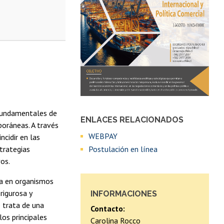
 fundamentales de
ENLACES RELACIONADOS
poráneas. A través
WEBPAY
ncidir en las
Postulación en línea
strategias
vos.
ia en organismos
rigurosa y
INFORMACIONES
e trata de una
Contacto:
los principales
Carolina Rocco