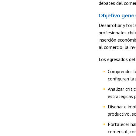
debates del comerc
Objetivo gener
Desarrollar y fort
profesionales chil
inserción económic
al comercio, la in
Los egresados del
Comprender lo
configuran la
Analizar críti
estratégicas p
Diseñar e imp
productivo, so
Fortalecer ha
comercial, co