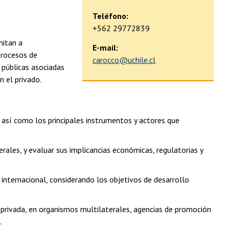
Teléfono:
+562 29772839
mitan a
E-mail:
procesos de
carocco@uchile.cl
s públicas asociadas
n el privado.
así como los principales instrumentos y actores que
erales, y evaluar sus implicancias económicas, regulatorias y
 internacional, considerando los objetivos de desarrollo
y privada, en organismos multilaterales, agencias de promoción
.