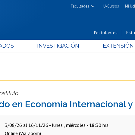
Facultades
U-Cursos
Mi Uc
Arquitectura y Urbanismo
Ciencias
Postulantes
Estu
Cs. Físicas y Matemáticas
ADOS
INVESTIGACIÓN
EXTENSIÓN
Cs. Químicas y Farmacéuticas
Cs. Veterinarias y Pecuarias
Derecho
Filosofía y Humanidades
Medicina
stítulo
Estudios Avanzados en Educación
o en Economía Internacional y 
Nutrición y Tecnología de
Alimentos
3/08/26 al 16/11/26 - lunes , miércoles - 18:30 hrs.
Online (Vía Zoom)