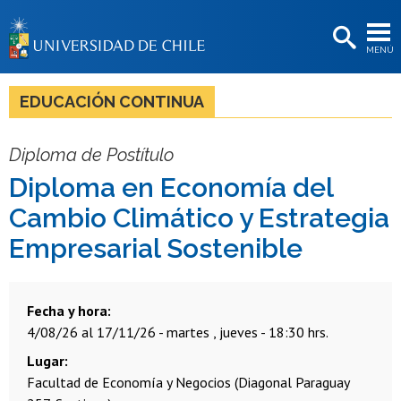
EXTENSIÓN
MENÚ
BIBLIOTECAS
LA UNIVERSIDAD
EDUCACIÓN CONTINUA
Postulantes
Diploma de Postítulo
Estudiantes
Diploma en Economía del
Académicas/os
Cambio Climático y Estrategia
Funcionarias/os
Empresarial Sostenible
Egresadas/os
Fecha y hora
4/08/26 al 17/11/26 - martes , jueves - 18:30 hrs.
Lugar
Facultad de Economía y Negocios (Diagonal Paraguay