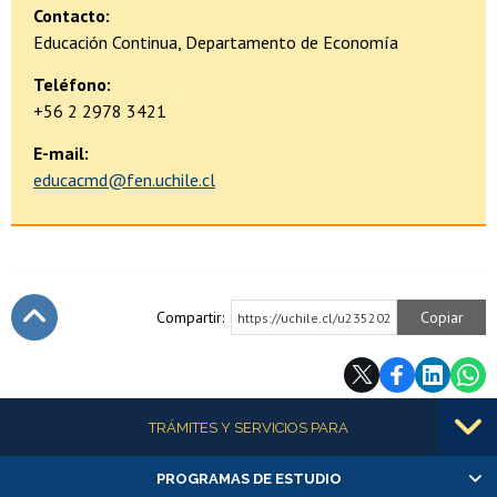
Contacto:
Educación Continua, Departamento de Economía
Teléfono:
+56 2 2978 3421
E-mail:
educacmd@fen.uchile.cl
Compartir:
Copiar
https://uchile.cl/u235202
Subir
Más información
TRÁMITES Y SERVICIOS PARA
PROGRAMAS DE ESTUDIO
Alumnas/os y exalumnas/os