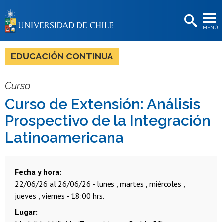
EXTENSIÓN
MENÚ
BIBLIOTECAS
LA UNIVERSIDAD
EDUCACIÓN CONTINUA
Postulantes
Curso
Estudiantes
Curso de Extensión: Análisis
Académicas/os
Prospectivo de la Integración
Funcionarias/os
Latinoamericana
Egresadas/os
Fecha y hora
22/06/26 al 26/06/26 - lunes , martes , miércoles ,
jueves , viernes - 18:00 hrs.
Lugar