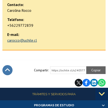
Contacto:
Carolina Rocco
Teléfono:
+56229772839
E-mail:
carocco@uchile.cl
Compartir:
Copiar
https://uchile.cl/u240377
Subir
Más información
TRÁMITES Y SERVICIOS PARA
PROGRAMAS DE ESTUDIO
Alumnas/os y exalumnas/os