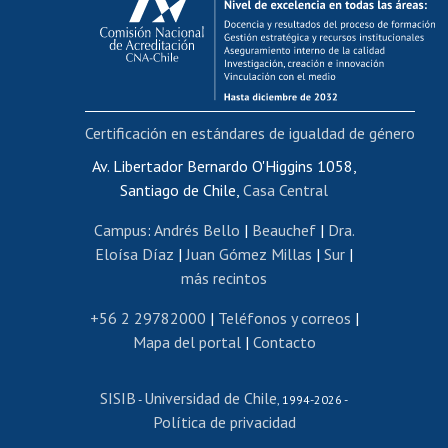
Postulación al AUCAI
Funcionarias/os
Cursos internos de capacitación
Bienestar del personal
Certificación en estándares de igualdad de género
Portal de movilidad interna
Certificado de renta
Av. Libertador Bernardo O'Higgins 1058,
Santiago de Chile,
Casa Central
Certificado de renta honorarios
Gestión de correo uchile
Campus
:
Andrés Bello
|
Beauchef
|
Dra.
Editar páginas blancas
Eloísa Díaz
|
Juan Gómez Millas
|
Sur
|
más recintos
Extranjeras/os
Revalidación y reconocimiento de títulos
+56 2 29782000
|
Teléfonos y correos
|
Mapa del portal
|
Contacto
Postulación al Programa de Movilidad Estudiantil
Inscripción de asignaturas
SISIB
Universidad de Chile
Cursos de español
-
, 1994-2026 -
Política de privacidad