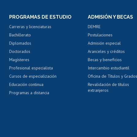
Inscripción y cambio d
Consulta y certificado
PROGRAMAS DE ESTUDIO
ADMISIÓN Y BECAS
Certificado de alumno
Carreras y licenciaturas
DEMRE
Servicio médico y den
Bachillerato
Postulaciones
Pago de arancel y cré
Diplomados
Admisión especial
Pago de arancel y cré
Doctorados
Aranceles y créditos
Certificado de títulos 
Magísteres
Becas y beneficios
Profesional especialista
Intercambio estudiantil
Mi Uchile
Ayu
Cursos de especialización
Oficina de Títulos y Grado
Educación continua
Revalidación de títulos
extranjeros
Programas a distancia