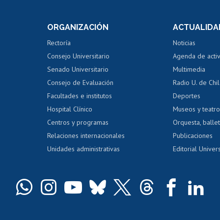
internos de investigación
capacitació
e asignaturas
Consulta a bases de datos
Bienestar d
 de notas
ORGANIZACIÓN
ACTUALIDA
Perfeccionamiento
Portal de m
 regular
Editar Portafolio Académico
Certificado
Rectoría
Noticias
tal
Evaluación docente
Certificado
Consejo Universitario
Agenda de acti
dito alumnos
honorarios
Calificación académica
Senado Universitario
Multimedia
dito exalumnos
Gestión de 
Consejo de Evaluación
Radio U. de Chi
Postulación al AUCAI
y grados
Editar pági
Facultades e institutos
Deportes
Hospital Clínico
Museos y teatr
da tecnológica
Tarjeta TUI
Wifi
Acoso laboral
s
Centros y programas
Orquesta, ballet
Relaciones internacionales
Publicaciones
Unidades administrativas
Editorial Univers