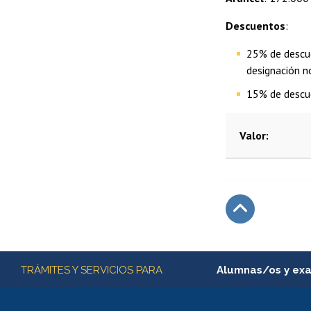
Descuentos
:
25% de descue
designación n
15% de descue
Valor
Subir
Más información
TRÁMITES Y SERVICIOS PARA
Alumnas/os y ex
Matrícula en línea