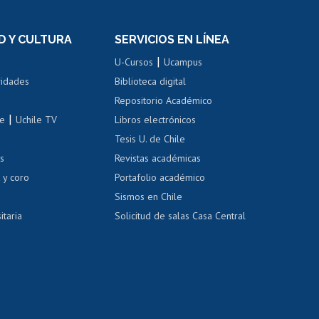
n
de títulos
el personal
Postulación al Programa de
Movilidad Estudiantil
D Y CULTURA
SERVICIOS EN LÍNEA
ovilidad interna
Inscripción de asignaturas
|
 de renta
U-Cursos
Ucampus
Cursos de español
 de renta
vidades
Biblioteca digital
Repositorio Académico
correo uchile
|
le
Uchile TV
Libros electrónicos
nas blancas
Tesis U. de Chile
os
Revistas académicas
, sexual y violencia
Denuncias administrativas
 y coro
Portafolio académico
Sismos en Chile
itaria
Solicitud de salas Casa Central