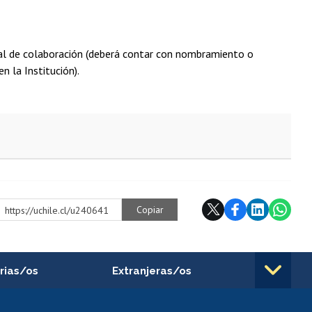
nal de colaboración (deberá contar con nombramiento o
n la Institución).
Copiar
https://uchile.cl/u240641
rias/os
Extranjeras/os
rnos de
Revalidación y reconocimiento