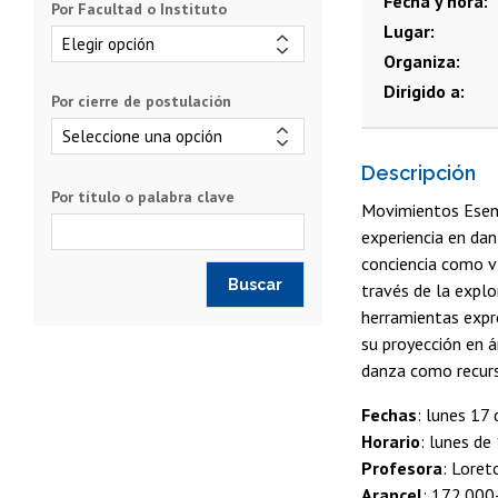
Fecha y hora
Por Facultad o Instituto
Lugar
Organiza
Dirigido a
Por cierre de postulación
Descripción
Por título o palabra clave
Movimientos Esenc
experiencia en dan
conciencia como v
través de la explo
herramientas expre
su proyección en á
danza como recurso
Fechas
: lunes 17 
Horario
: lunes de
Profesora
: Loret
Arancel
: 172.000