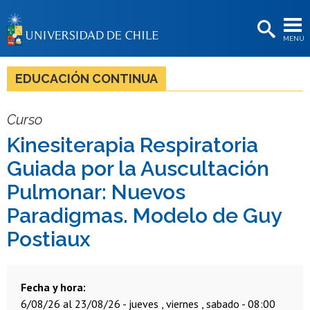
EXTENSIÓN
MENÚ
BIBLIOTECAS
LA UNIVERSIDAD
EDUCACIÓN CONTINUA
Postulantes
Curso
Estudiantes
Kinesiterapia Respiratoria
Académicas/os
Guiada por la Auscultación
Funcionarias/os
Pulmonar: Nuevos
Paradigmas. Modelo de Guy
Egresadas/os
Postiaux
Fecha y hora
6/08/26 al 23/08/26 - jueves , viernes , sabado - 08:00