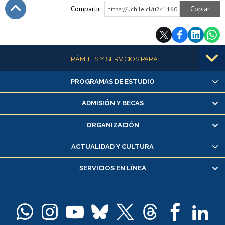
Compartir:
Copiar
https://uchile.cl/u241160
Subir
Más información
TRÁMITES Y SERVICIOS PARA
PROGRAMAS DE ESTUDIO
Alumnas/os y exalumnas/os
Matrícula en línea
ADMISIÓN Y BECAS
Inscripción y cambio de asignaturas
ORGANIZACIÓN
Consulta y certificado de notas
Certificado de alumno regular
ACTUALIDAD Y CULTURA
Servicio médico y dental
SERVICIOS EN LÍNEA
Pago de arancel y crédito alumnos
Pago de arancel y crédito exalumnos
Certificado de títulos y grados
Docentes