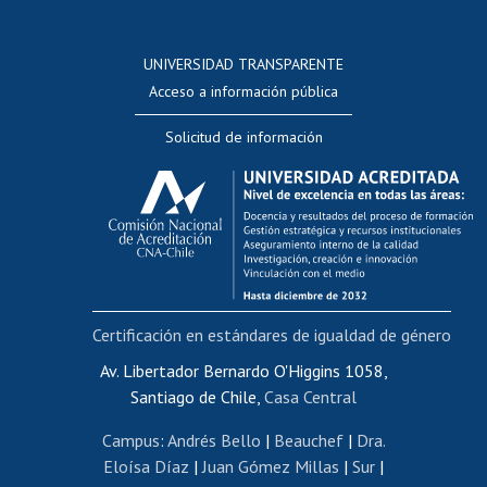
Postulación a concursos internos de investigación
Consulta a bases de datos
UNIVERSIDAD TRANSPARENTE
Perfeccionamiento
Acceso a información pública
Editar Portafolio Académico
Solicitud de información
Evaluación docente
Calificación académica
Postulación al AUCAI
Funcionarias/os
Cursos internos de capacitación
Bienestar del personal
Certificación en estándares de igualdad de género
Portal de movilidad interna
Certificado de renta
Av. Libertador Bernardo O'Higgins 1058,
Santiago de Chile,
Casa Central
Certificado de renta honorarios
Gestión de correo uchile
Campus
:
Andrés Bello
|
Beauchef
|
Dra.
Editar páginas blancas
Eloísa Díaz
|
Juan Gómez Millas
|
Sur
|