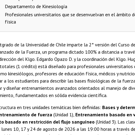
Departamento de Kinesiología
Profesionales universitarios que se desenvuelvan en el ámbito de
física
grado de la Universidad de Chile imparte la 2° versión del Curso d
nzado de la Fuerza, un programa dictado 100% a distancia a travé
dirección del Klgo. Edgardo Opazo D. y la coordinación del Klgo. Hu
totales (1 crédito) está diseñado para profesionales universitarios d
como kinesiólogos, profesores de educación física, médicos y nutricio
r a los estudiantes para describir las bases fisiológicas de la fuerza
r y diseñar entrenamientos avanzados orientados al manejo de div
imiento, fundamentados en sólida evidencia científica.
ructura en tres unidades temáticas bien definidas:
Bases y deter
 entrenamiento de fuerza
(Unidad 1),
Entrenamiento basado en 
o basado en restricción del flujo sanguíneo
(Unidad 3). Las clas
as lunes 10, 17 y 24 de agosto de 2026 a las 19:00 horas a través