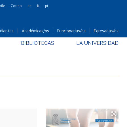
hile
Correo
en
fr
pt
Artes
Cs. Agronómicas
diantes
Académicas/os
Funcionarias/os
Egresadas/os
Cs. Forestales y Conservación
BIBLIOTECAS
LA UNIVERSIDAD
Cs. Sociales
Comunicación e Imagen
Economía y Negocios
Gobierno
Odontología
Estudios Internacionales
Bachillerato
Hospital Clínico