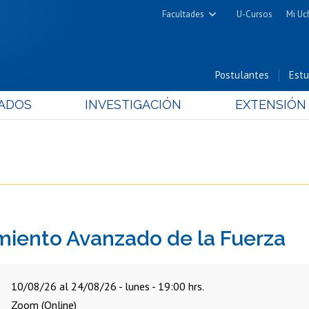
Facultades
U-Cursos
Mi Uc
Arquitectura y Urbanismo
Ciencias
Postulantes
Estu
Cs. Físicas y Matemáticas
ADOS
INVESTIGACIÓN
EXTENSIÓN
Cs. Químicas y Farmacéuticas
Cs. Veterinarias y Pecuarias
Derecho
Filosofía y Humanidades
Medicina
Estudios Avanzados en Educación
miento Avanzado de la Fuerza
Nutrición y Tecnología de
Alimentos
10/08/26 al 24/08/26 - lunes - 19:00 hrs.
Zoom (Online)