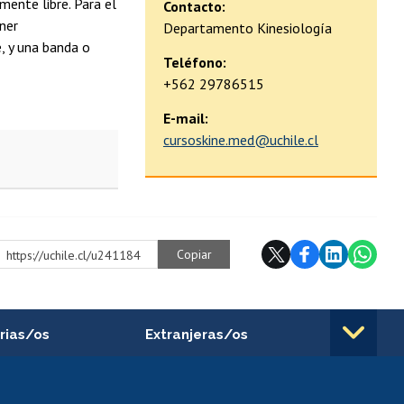
mente libre. Para el
Contacto:
ner
Departamento Kinesiología
, y una banda o
Teléfono:
+562 29786515
E-mail:
cursoskine.med@uchile.cl
Copiar
https://uchile.cl/u241184
rias/os
Extranjeras/os
rnos de
Revalidación y reconocimiento
n
de títulos