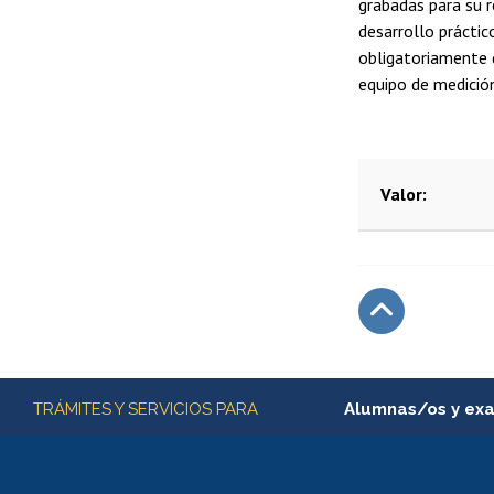
grabadas para su r
desarrollo práctic
obligatoriamente 
equipo de medición
Valor
Subir
Más información
TRÁMITES Y SERVICIOS PARA
Alumnas/os y ex
Matrícula en línea
Inscripción y cambio d