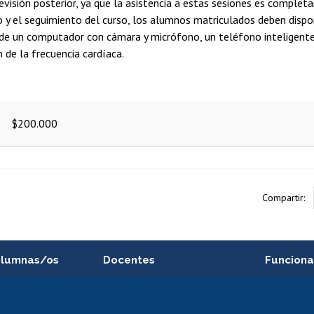
evisión posterior, ya que la asistencia a estas sesiones es completa
o y el seguimiento del curso, los alumnos matriculados deben dispo
de un computador con cámara y micrófono, un teléfono inteligente
 de la frecuencia cardíaca.
$200.000
Compartir:
alumnas/os
Docentes
Funciona
Postulación a concursos
Cursos inte
internos de investigación
capacitació
e asignaturas