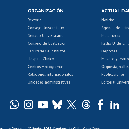
Consulta a bases de datos
Bienestar d
 de notas
ORGANIZACIÓN
ACTUALIDA
Perfeccionamiento
Portal de m
 regular
Editar Portafolio Académico
Certificado
Rectoría
Noticias
tal
Evaluación docente
Certificado
Consejo Universitario
Agenda de acti
dito alumnos
honorarios
Calificación académica
Senado Universitario
Multimedia
dito exalumnos
Gestión de 
Consejo de Evaluación
Radio U. de Chi
Postulación al AUCAI
y grados
Editar pági
Facultades e institutos
Deportes
Hospital Clínico
Museos y teatr
da tecnológica
Tarjeta TUI
Wifi
Acoso laboral
s
Centros y programas
Orquesta, ballet
Relaciones internacionales
Publicaciones
Unidades administrativas
Editorial Univers
bertador Bernardo O'Higgins 1058, Santiago de Chile,
Casa Central