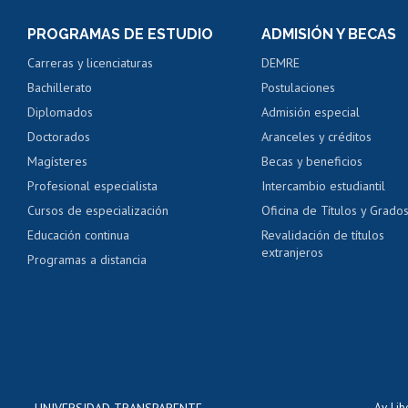
Consulta y certificado
PROGRAMAS DE ESTUDIO
ADMISIÓN Y BECAS
Certificado de alumno
Carreras y licenciaturas
DEMRE
Servicio médico y den
Bachillerato
Postulaciones
Pago de arancel y cré
Diplomados
Admisión especial
Pago de arancel y cré
Doctorados
Aranceles y créditos
Certificado de títulos 
Magísteres
Becas y beneficios
Profesional especialista
Intercambio estudiantil
Mi Uchile
Ayu
Cursos de especialización
Oficina de Títulos y Grado
Educación continua
Revalidación de títulos
extranjeros
Programas a distancia
UNIVERSIDAD TRANSPARENTE
Av. Li