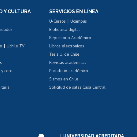
el personal
Postulación al Programa de
Movilidad Estudiantil
D Y CULTURA
SERVICIOS EN LÍNEA
ovilidad interna
Inscripción de asignaturas
|
 de renta
U-Cursos
Ucampus
Cursos de español
 de renta
vidades
Biblioteca digital
Repositorio Académico
correo uchile
|
le
Uchile TV
Libros electrónicos
nas blancas
Tesis U. de Chile
os
Revistas académicas
, sexual y violencia
Denuncias administrativas
 y coro
Portafolio académico
Sismos en Chile
itaria
Solicitud de salas Casa Central