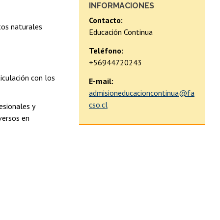
INFORMACIONES
Contacto:
tos naturales
Educación Continua
Teléfono:
+56944720243
iculación con los
E-mail:
admisioneducacioncontinua@fa
cso.cl
esionales y
versos en