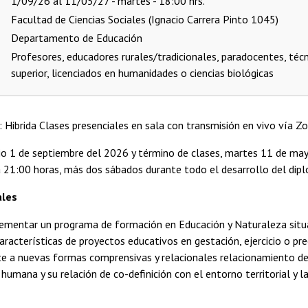
1/09/26 al 11/05/27 - martes - 18:00 hrs.
Facultad de Ciencias Sociales (Ignacio Carrera Pinto 1045)
Departamento de Educación
Profesores, educadores rurales/tradicionales, paradocentes, técn
superior, licenciados en humanidades o ciencias biológicas
: Hibrida Clases presenciales en sala con transmisión en vivo vía Z
io 1 de septiembre del 2026 y término de clases, martes 11 de may
 21:00 horas, más dos sábados durante todo el desarrollo del dip
ales
lementar un programa de formación en Educación y Naturaleza situ
características de proyectos educativos en gestación, ejercicio o pr
te a nuevas formas comprensivas y relacionales relacionamiento de 
a humana y su relación de co-definición con el entorno territorial y