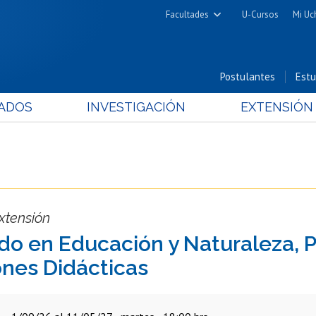
Facultades
U-Cursos
Mi Uc
Arquitectura y Urbanismo
Ciencias
Postulantes
Estu
Cs. Físicas y Matemáticas
ADOS
INVESTIGACIÓN
EXTENSIÓN
Cs. Químicas y Farmacéuticas
Cs. Veterinarias y Pecuarias
Derecho
Filosofía y Humanidades
Medicina
xtensión
Estudios Avanzados en Educación
o en Educación y Naturaleza, P
Nutrición y Tecnología de
nes Didácticas
Alimentos