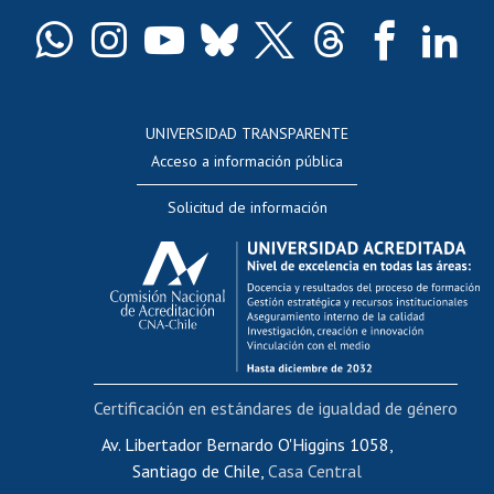
Certificado de títulos y grados
Docentes
Postulación a concursos internos de investigación
Consulta a bases de datos
UNIVERSIDAD TRANSPARENTE
Perfeccionamiento
Acceso a información pública
Editar Portafolio Académico
Solicitud de información
Evaluación docente
Calificación académica
Postulación al AUCAI
Funcionarias/os
Cursos internos de capacitación
Bienestar del personal
Certificación en estándares de igualdad de género
Portal de movilidad interna
Certificado de renta
Av. Libertador Bernardo O'Higgins 1058,
Santiago de Chile,
Casa Central
Certificado de renta honorarios