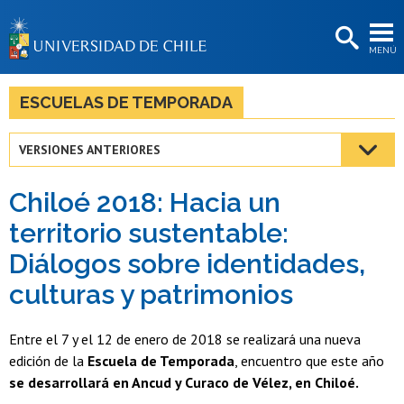
EXTENSIÓN
MENÚ
BIBLIOTECAS
LA UNIVERSIDAD
ESCUELAS DE TEMPORADA
Postulantes
VERSIONES ANTERIORES
Estudiantes
Chiloé 2018: Hacia un
Académicas/os
territorio sustentable:
Funcionarias/os
Diálogos sobre identidades,
Egresadas/os
culturas y patrimonios
Entre el 7 y el 12 de enero de 2018 se realizará una nueva
edición de la
Escuela de Temporada
, encuentro que este año
se desarrollará en Ancud y Curaco de Vélez, en Chiloé.