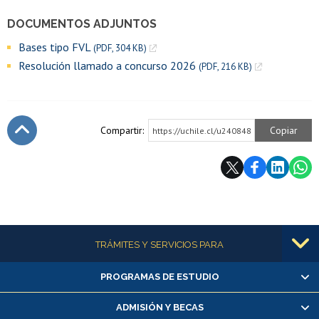
DOCUMENTOS ADJUNTOS
Bases tipo FVL
(PDF, 304 KB)
Resolución llamado a concurso 2026
(PDF, 216 KB)
Compartir:
Copiar
https://uchile.cl/u240848
Subir
Más información
TRÁMITES Y SERVICIOS PARA
PROGRAMAS DE ESTUDIO
Alumnas/os y exalumnas/os
Matrícula en línea
ADMISIÓN Y BECAS