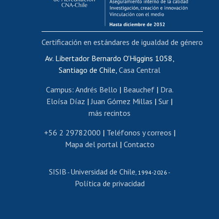
Funcionarias/os
Cursos internos de capacitación
Bienestar del personal
Certificación en estándares de igualdad de género
Portal de movilidad interna
Certificado de renta
Av. Libertador Bernardo O'Higgins 1058,
Santiago de Chile,
Casa Central
Certificado de renta honorarios
Gestión de correo uchile
Campus
:
Andrés Bello
|
Beauchef
|
Dra.
Editar páginas blancas
Eloísa Díaz
|
Juan Gómez Millas
|
Sur
|
más recintos
Extranjeras/os
Revalidación y reconocimiento de títulos
+56 2 29782000
|
Teléfonos y correos
|
Mapa del portal
|
Contacto
Postulación al Programa de Movilidad Estudiantil
Inscripción de asignaturas
SISIB
Universidad de Chile
Cursos de español
-
, 1994-2026 -
Política de privacidad
Mi Uchile
Ayuda tecnológica
Tarjeta TUI
Wifi
Acoso laboral, sexual y violencia