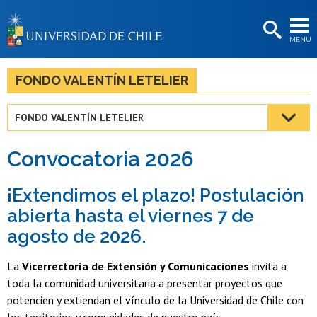
EXTENSIÓN
MENÚ
BIBLIOTECAS
LA UNIVERSIDAD
FONDO VALENTÍN LETELIER
Postulantes
FONDO VALENTÍN LETELIER
Estudiantes
Convocatoria 2026
Académicas/os
Funcionarias/os
¡Extendimos el plazo! Postulación
abierta hasta el viernes 7 de
Egresadas/os
agosto de 2026.
La
Vicerrectoría de Extensión y Comunicaciones
invita a
toda la comunidad universitaria a presentar proyectos que
potencien y extiendan el vínculo de la Universidad de Chile con
los territorios y comunidades de nuestro país.