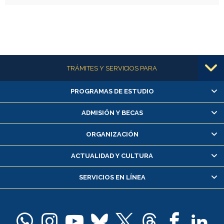
Más información
TRÁMITES Y SERVICIOS PARA
PROGRAMAS DE ESTUDIO
Alumnas/os y exalumnas/os
Matrícula en línea
ADMISIÓN Y BECAS
Inscripción y cambio de asignaturas
ORGANIZACIÓN
Consulta y certificado de notas
Certificado de alumno regular
ACTUALIDAD Y CULTURA
Servicio médico y dental
SERVICIOS EN LÍNEA
Pago de arancel y crédito alumnos
Pago de arancel y crédito exalumnos
Certificado de títulos y grados