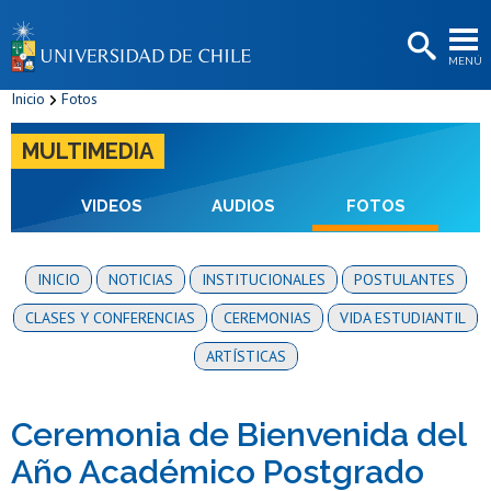
EXTENSIÓN
MENÚ
BIBLIOTECAS
Inicio
Fotos
LA UNIVERSIDAD
MULTIMEDIA
Postulantes
Estudiantes
VIDEOS
AUDIOS
FOTOS
Académicas/os
INICIO
NOTICIAS
INSTITUCIONALES
POSTULANTES
Funcionarias/os
CLASES Y CONFERENCIAS
CEREMONIAS
VIDA ESTUDIANTIL
Egresadas/os
ARTÍSTICAS
Ceremonia de Bienvenida del
Año Académico Postgrado