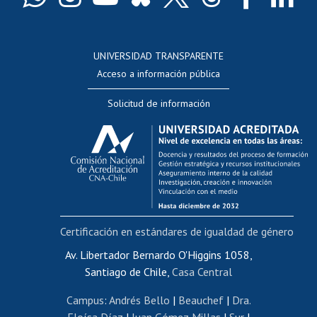
Docentes
Postulación a concursos internos de investigación
Consulta a bases de datos
UNIVERSIDAD TRANSPARENTE
Perfeccionamiento
Acceso a información pública
Editar Portafolio Académico
Solicitud de información
Evaluación docente
Calificación académica
Postulación al AUCAI
Funcionarias/os
Cursos internos de capacitación
Bienestar del personal
Certificación en estándares de igualdad de género
Portal de movilidad interna
Certificado de renta
Av. Libertador Bernardo O'Higgins 1058,
Santiago de Chile,
Casa Central
Certificado de renta honorarios
Gestión de correo uchile
Campus
:
Andrés Bello
|
Beauchef
|
Dra.
Editar páginas blancas