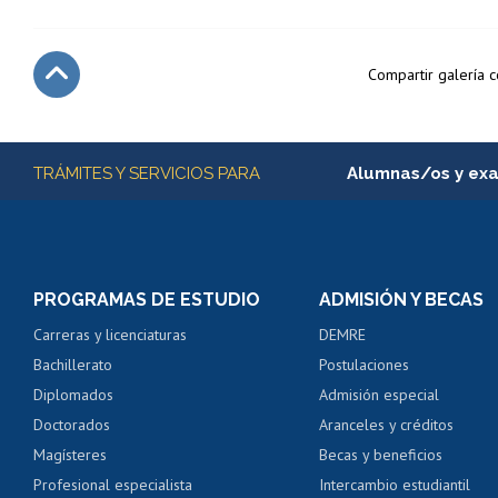
Compartir galería 
Subir
Más información
TRÁMITES Y SERVICIOS PARA
Alumnas/os y ex
Matrícula en línea
Inscripción y cambio d
Consulta y certificado
PROGRAMAS DE ESTUDIO
ADMISIÓN Y BECAS
Certificado de alumno
Carreras y licenciaturas
DEMRE
Servicio médico y den
Bachillerato
Postulaciones
Pago de arancel y cré
Diplomados
Admisión especial
Pago de arancel y cré
Doctorados
Aranceles y créditos
Certificado de títulos 
Magísteres
Becas y beneficios
Profesional especialista
Intercambio estudiantil
Mi Uchile
Ayu