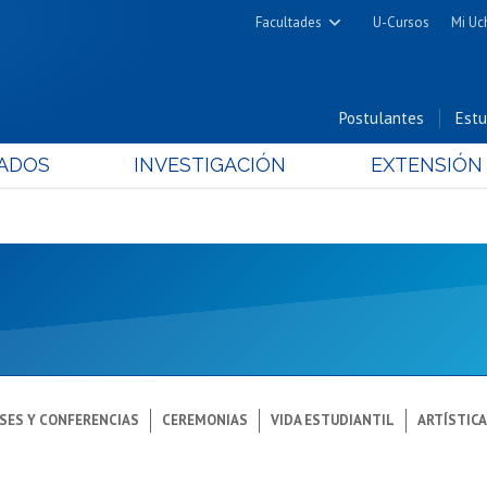
Facultades
U-Cursos
Mi Uc
Arquitectura y Urbanismo
Ciencias
Postulantes
Estu
Cs. Físicas y Matemáticas
ADOS
INVESTIGACIÓN
EXTENSIÓN
Cs. Químicas y Farmacéuticas
Cs. Veterinarias y Pecuarias
Derecho
Filosofía y Humanidades
Medicina
Estudios Avanzados en Educación
Nutrición y Tecnología de
Alimentos
SES Y CONFERENCIAS
CEREMONIAS
VIDA ESTUDIANTIL
ARTÍSTIC