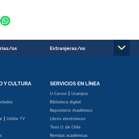
rias/os
Extranjeras/os
rnos de
Revalidación y reconocimiento
n
de títulos
el personal
Postulación al Programa de
Movilidad Estudiantil
D Y CULTURA
SERVICIOS EN LÍNEA
ovilidad interna
Inscripción de asignaturas
|
 de renta
U-Cursos
Ucampus
Cursos de español
 de renta
vidades
Biblioteca digital
Repositorio Académico
correo uchile
|
le
Uchile TV
Libros electrónicos
nas blancas
Tesis U. de Chile
os
Revistas académicas
, sexual y violencia
Denuncias administrativas