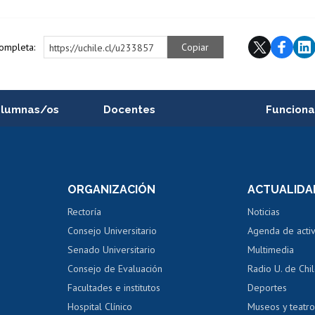
completa:
Copiar
https://uchile.cl/u233857
alumnas/os
Docentes
Funciona
Postulación a concursos
Cursos inte
internos de investigación
capacitació
e asignaturas
Consulta a bases de datos
Bienestar d
 de notas
ORGANIZACIÓN
ACTUALIDA
Perfeccionamiento
Portal de m
 regular
Editar Portafolio Académico
Certificado
Rectoría
Noticias
tal
Evaluación docente
Certificado
Consejo Universitario
Agenda de acti
dito alumnos
honorarios
Calificación académica
Senado Universitario
Multimedia
dito exalumnos
Gestión de 
Consejo de Evaluación
Radio U. de Chi
Postulación al AUCAI
y grados
Editar pági
Facultades e institutos
Deportes
Hospital Clínico
Museos y teatr
da tecnológica
Tarjeta TUI
Wifi
Acoso laboral