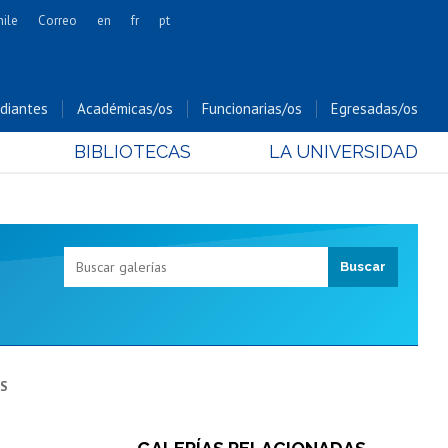
hile
Correo
en
fr
pt
Artes
Cs. Agronómicas
diantes
Académicas/os
Funcionarias/os
Egresadas/os
Cs. Forestales y Conservación
BIBLIOTECAS
LA UNIVERSIDAD
Cs. Sociales
Comunicación e Imagen
Economía y Negocios
Gobierno
Odontología
Estudios Internacionales
Bachillerato
Hospital Clínico
AS