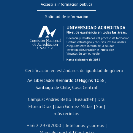
Perfeccionamiento
Acceso a información pública
Editar Portafolio Académico
Solicitud de información
Evaluación docente
Calificación académica
Postulación al AUCAI
Funcionarias/os
Cursos internos de capacitación
Bienestar del personal
Certificación en estándares de igualdad de género
Portal de movilidad interna
Certificado de renta
Av. Libertador Bernardo O'Higgins 1058,
Santiago de Chile,
Casa Central
Certificado de renta honorarios
Gestión de correo uchile
Campus
:
Andrés Bello
|
Beauchef
|
Dra.
Editar páginas blancas
Eloísa Díaz
|
Juan Gómez Millas
|
Sur
|
más recintos
Extranjeras/os
Revalidación y reconocimiento de títulos
+56 2 29782000
|
Teléfonos y correos
|
Mapa del portal
|
Contacto
Postulación al Programa de Movilidad Estudiantil