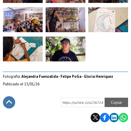
Zoom
Zoom
Zoom
Zoom
Zoom
Fotografía:
Alejandra Fuenzalida - Felipe PoGa - Gloria Henríquez
Publicado el
15/01/26
Copiar
https://uchile.cl/u236724
Subir