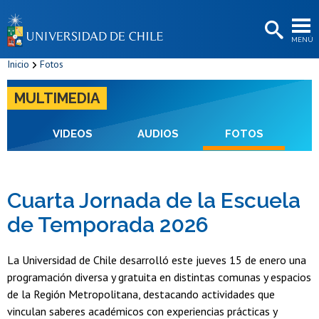
EXTENSIÓN
MENÚ
BIBLIOTECAS
Inicio
Fotos
LA UNIVERSIDAD
MULTIMEDIA
Postulantes
Estudiantes
VIDEOS
AUDIOS
FOTOS
Académicas/os
Funcionarias/os
Cuarta Jornada de la Escuela
de Temporada 2026
Egresadas/os
La Universidad de Chile desarrolló este jueves 15 de enero una
programación diversa y gratuita en distintas comunas y espacios
de la Región Metropolitana, destacando actividades que
vinculan saberes académicos con experiencias prácticas y