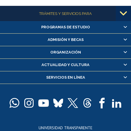
Más información
TRÁMITES Y SERVICIOS PARA
PROGRAMAS DE ESTUDIO
Alumnas/os y exalumnas/os
Matrícula en línea
ADMISIÓN Y BECAS
Inscripción y cambio de asignaturas
ORGANIZACIÓN
Consulta y certificado de notas
Certificado de alumno regular
ACTUALIDAD Y CULTURA
Servicio médico y dental
SERVICIOS EN LÍNEA
Pago de arancel y crédito alumnos
Pago de arancel y crédito exalumnos
Certificado de títulos y grados
Docentes
Postulación a concursos internos de investigación
Consulta a bases de datos
UNIVERSIDAD TRANSPARENTE