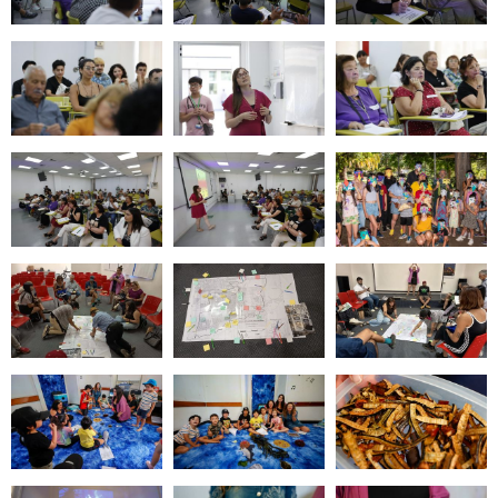
Zoom
Zoom
Zoom
Zoom
Zoom
Zoom
Zoom
Zoom
Zoom
Zoom
Zoom
Zoom
Zoom
Zoom
Zoom