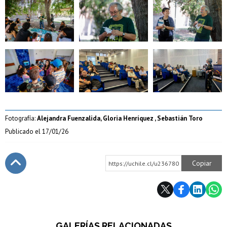
Zoom
Zoom
Zoom
Zoom
Zoom
Zoom
Fotografía:
Alejandra Fuenzalida, Gloria Henríquez , Sebastián Toro
Publicado el
17/01/26
Copiar
https://uchile.cl/u236780
Subir
GALERÍAS RELACIONADAS