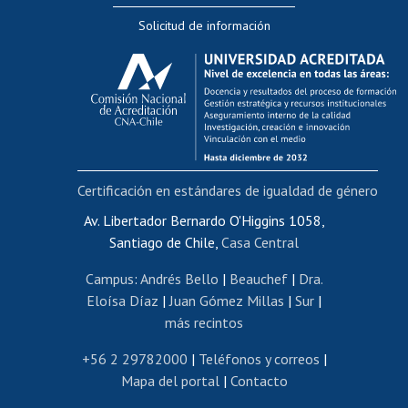
Editar Portafolio Académico
Solicitud de información
Evaluación docente
Calificación académica
Postulación al AUCAI
Funcionarias/os
Cursos internos de capacitación
Bienestar del personal
Certificación en estándares de igualdad de género
Portal de movilidad interna
Certificado de renta
Av. Libertador Bernardo O'Higgins 1058,
Santiago de Chile,
Casa Central
Certificado de renta honorarios
Gestión de correo uchile
Campus
:
Andrés Bello
|
Beauchef
|
Dra.
Editar páginas blancas
Eloísa Díaz
|
Juan Gómez Millas
|
Sur
|
más recintos
Extranjeras/os
Revalidación y reconocimiento de títulos
+56 2 29782000
|
Teléfonos y correos
|
Mapa del portal
|
Contacto
Postulación al Programa de Movilidad Estudiantil
Inscripción de asignaturas