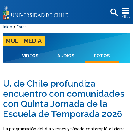
EXTENSIÓN
MENÚ
BIBLIOTECAS
Inicio
Fotos
LA UNIVERSIDAD
MULTIMEDIA
Postulantes
Estudiantes
VIDEOS
AUDIOS
FOTOS
Académicas/os
Funcionarias/os
U. de Chile profundiza
encuentro con comunidades
Egresadas/os
con Quinta Jornada de la
Escuela de Temporada 2026
La programación del día viernes y sábado contempló el cierre