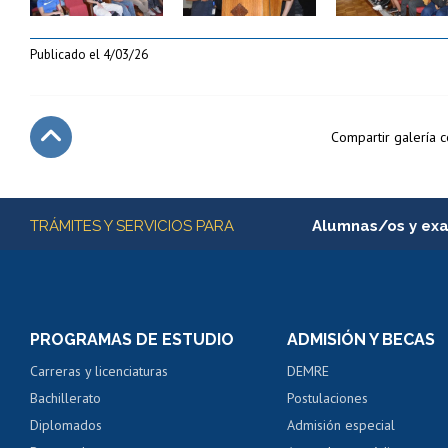
Publicado el
4/03/26
Compartir galería 
Subir
Más información
TRÁMITES Y SERVICIOS PARA
Alumnas/os y ex
Matrícula en línea
Inscripción y cambio d
Consulta y certificado
PROGRAMAS DE ESTUDIO
ADMISIÓN Y BECAS
Certificado de alumno
Carreras y licenciaturas
DEMRE
Servicio médico y den
Bachillerato
Postulaciones
Pago de arancel y cré
Diplomados
Admisión especial
Pago de arancel y cré