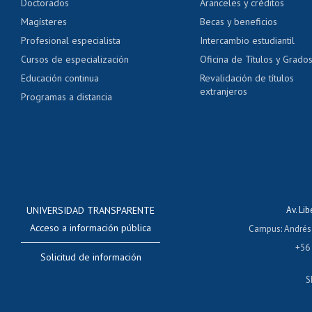
Doctorados
Aranceles y créditos
Certificado de títulos 
Magísteres
Becas y beneficios
Profesional especialista
Intercambio estudiantil
Mi Uchile
Ayu
Cursos de especialización
Oficina de Títulos y Grado
Educación continua
Revalidación de títulos
extranjeros
Programas a distancia
UNIVERSIDAD TRANSPARENTE
Av. Li
Acceso a información pública
Campus
:
Andrés
+56
Solicitud de información
S