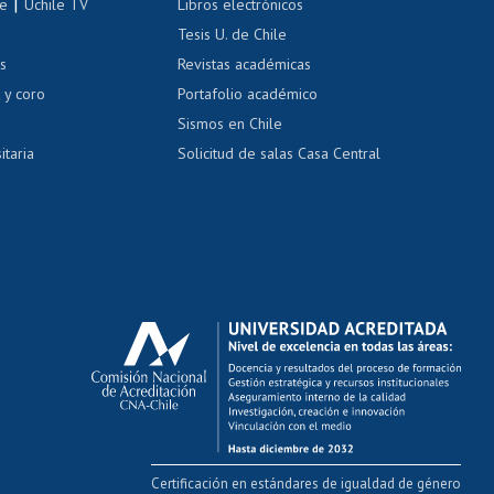
|
le
Uchile TV
Libros electrónicos
nas blancas
Tesis U. de Chile
os
Revistas académicas
, sexual y violencia
Denuncias administrativas
 y coro
Portafolio académico
Sismos en Chile
itaria
Solicitud de salas Casa Central
Certificación en estándares de igualdad de género