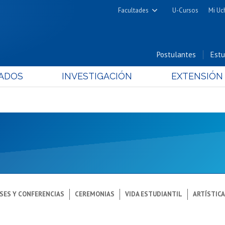
Facultades
U-Cursos
Mi Uc
Arquitectura y Urbanismo
Ciencias
Postulantes
Estu
Cs. Físicas y Matemáticas
ADOS
INVESTIGACIÓN
EXTENSIÓN
Cs. Químicas y Farmacéuticas
Cs. Veterinarias y Pecuarias
Derecho
Filosofía y Humanidades
Medicina
Estudios Avanzados en Educación
Nutrición y Tecnología de
Alimentos
SES Y CONFERENCIAS
CEREMONIAS
VIDA ESTUDIANTIL
ARTÍSTIC