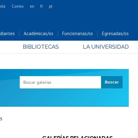
hile
Correo
en
fr
pt
Artes
Cs. Agronómicas
diantes
Académicas/os
Funcionarias/os
Egresadas/os
Cs. Forestales y Conservación
BIBLIOTECAS
LA UNIVERSIDAD
Cs. Sociales
Comunicación e Imagen
Economía y Negocios
Gobierno
Odontología
Estudios Internacionales
Bachillerato
Hospital Clínico
AS