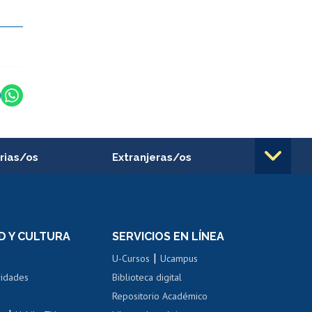
rias/os
Extranjeras/os
rnos de
Revalidación y reconocimiento
n
de títulos
el personal
Postulación al Programa de
Movilidad Estudiantil
D Y CULTURA
SERVICIOS EN LÍNEA
ovilidad interna
Inscripción de asignaturas
|
 de renta
U-Cursos
Ucampus
Cursos de español
 de renta
vidades
Biblioteca digital
Repositorio Académico
correo uchile