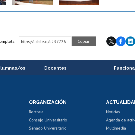
completa:
Copiar
https://uchile.cl/u237726
alumnas/os
Docentes
Funciona
Postulación a concursos
Cursos inte
internos de investigación
capacitació
e asignaturas
Consulta a bases de datos
Bienestar d
 de notas
ORGANIZACIÓN
ACTUALIDA
Perfeccionamiento
Portal de m
 regular
Editar Portafolio Académico
Certificado
Rectoría
Noticias
tal
Evaluación docente
Certificado
Consejo Universitario
Agenda de acti
dito alumnos
honorarios
Calificación académica
Senado Universitario
Multimedia
dito exalumnos
Gestión de 