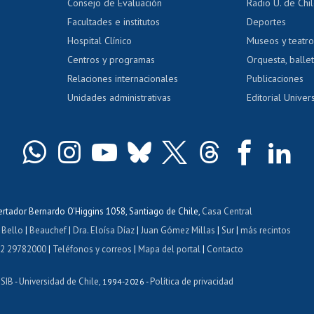
Consejo de Evaluación
Radio U. de Chi
Postulación al AUCAI
y grados
Editar pági
Facultades e institutos
Deportes
Hospital Clínico
Museos y teatr
da tecnológica
Tarjeta TUI
Wifi
Acoso laboral
s
Centros y programas
Orquesta, ballet
Relaciones internacionales
Publicaciones
Unidades administrativas
Editorial Univers
bertador Bernardo O'Higgins 1058, Santiago de Chile,
Casa Central
 Bello
|
Beauchef
|
Dra. Eloísa Díaz
|
Juan Gómez Millas
|
Sur
|
más recintos
 2 29782000
|
Teléfonos y correos
|
Mapa del portal
|
Contacto
ISIB
Universidad de Chile
Política de privacidad
-
, 1994-2026 -