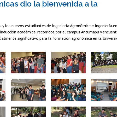
cas dio la bienvenida a la
as y los nuevos estudiantes de Ingeniería Agronómica e Ingeniería e
 inducción académica, recorridos por el campus Antumapu y encuent
ecialmente significativo para la formación agronómica en la Univers
Zoom
Zoom
Zoom
Zoom
Zoom
Zoom
Zoom
Zoom
Zoom