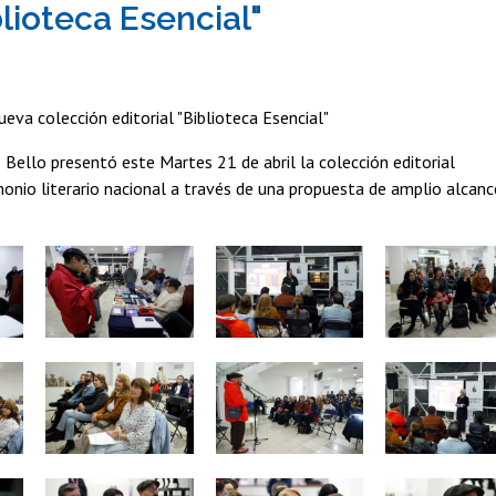
blioteca Esencial"
ueva colección editorial "Biblioteca Esencial"
e Bello presentó este Martes 21 de abril la colección editorial
imonio literario nacional a través de una propuesta de amplio alcanc
Zoom
Zoom
Zoom
Zoom
Zoom
Zoom
Zoom
Zoom
Zoom