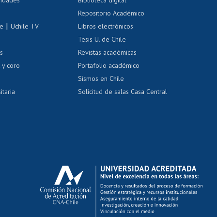
vidades
Biblioteca digital
Repositorio Académico
correo uchile
|
le
Uchile TV
Libros electrónicos
nas blancas
Tesis U. de Chile
os
Revistas académicas
, sexual y violencia
Denuncias administrativas
 y coro
Portafolio académico
Sismos en Chile
itaria
Solicitud de salas Casa Central