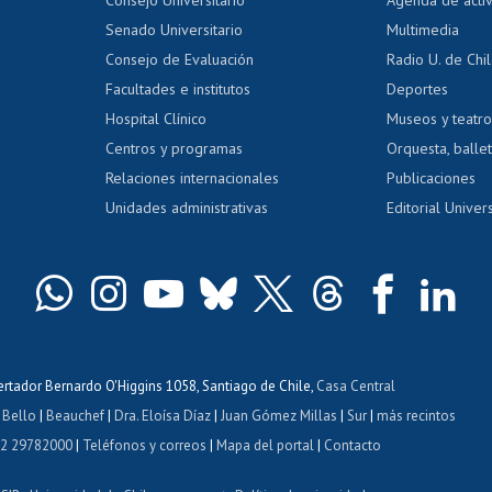
Consejo Universitario
Agenda de acti
dito alumnos
honorarios
Calificación académica
Senado Universitario
Multimedia
dito exalumnos
Gestión de 
Consejo de Evaluación
Radio U. de Chi
Postulación al AUCAI
y grados
Editar pági
Facultades e institutos
Deportes
Hospital Clínico
Museos y teatr
da tecnológica
Tarjeta TUI
Wifi
Acoso laboral
s
Centros y programas
Orquesta, ballet
Relaciones internacionales
Publicaciones
Unidades administrativas
Editorial Univers
bertador Bernardo O'Higgins 1058, Santiago de Chile,
Casa Central
 Bello
|
Beauchef
|
Dra. Eloísa Díaz
|
Juan Gómez Millas
|
Sur
|
más recintos
 2 29782000
|
Teléfonos y correos
|
Mapa del portal
|
Contacto