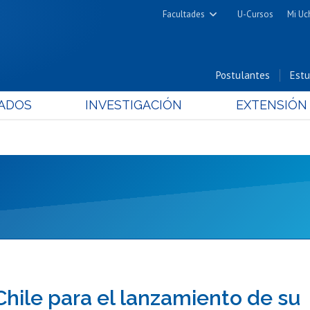
Facultades
U-Cursos
Mi Uc
Arquitectura y Urbanismo
Ciencias
Postulantes
Estu
Cs. Físicas y Matemáticas
ADOS
INVESTIGACIÓN
EXTENSIÓN
Cs. Químicas y Farmacéuticas
Cs. Veterinarias y Pecuarias
Derecho
Filosofía y Humanidades
Medicina
Estudios Avanzados en Educación
Nutrición y Tecnología de
Alimentos
 Chile para el lanzamiento de su