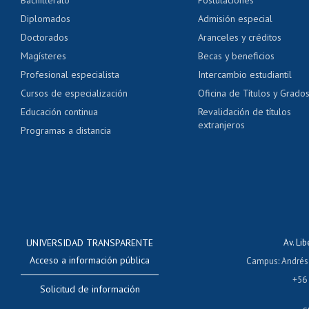
Bachillerato
Postulaciones
Pago de arancel y cré
Diplomados
Admisión especial
Pago de arancel y cré
Doctorados
Aranceles y créditos
Certificado de títulos 
Magísteres
Becas y beneficios
Profesional especialista
Intercambio estudiantil
Mi Uchile
Ayu
Cursos de especialización
Oficina de Títulos y Grado
Educación continua
Revalidación de títulos
extranjeros
Programas a distancia
UNIVERSIDAD TRANSPARENTE
Av. Li
Acceso a información pública
Campus
:
Andrés
+56
Solicitud de información