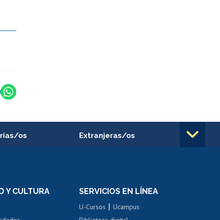
rias/os
Extranjeras/os
rnos de
Revalidación y reconocimiento
n
de títulos
el personal
Postulación al Programa de
Movilidad Estudiantil
D Y CULTURA
SERVICIOS EN LÍNEA
ovilidad interna
Inscripción de asignaturas
|
 de renta
U-Cursos
Ucampus
Cursos de español
 de renta