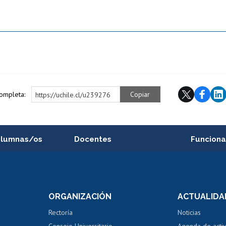
completa:
Copiar
https://uchile.cl/u239276
alumnas/os
Docentes
Funciona
Postulación a concursos
Cursos inte
internos de investigación
capacitació
e asignaturas
Consulta a bases de datos
Bienestar d
 de notas
ORGANIZACIÓN
ACTUALIDA
Perfeccionamiento
Portal de m
 regular
Editar Portafolio Académico
Certificado
Rectoría
Noticias
tal
Evaluación docente
Certificado