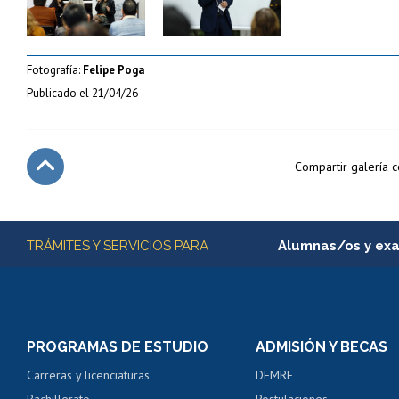
Fotografía:
Felipe Poga
Publicado el
21/04/26
Compartir galería 
Subir
Más información
TRÁMITES Y SERVICIOS PARA
Alumnas/os y ex
Matrícula en línea
Inscripción y cambio d
Consulta y certificado
PROGRAMAS DE ESTUDIO
ADMISIÓN Y BECAS
Certificado de alumno
Carreras y licenciaturas
DEMRE
Servicio médico y den