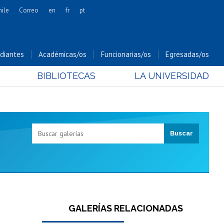
hile
Correo
en
fr
pt
Artes
Cs. Agronómicas
diantes
Académicas/os
Funcionarias/os
Egresadas/os
Cs. Forestales y Conservación
BIBLIOTECAS
LA UNIVERSIDAD
Cs. Sociales
Comunicación e Imagen
Economía y Negocios
Gobierno
Odontología
Estudios Internacionales
Bachillerato
Hospital Clínico
GALERÍAS RELACIONADAS