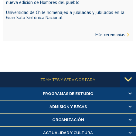
nueva edición de Hombres del pueblo
Universidad de Chile homenajeó a jubiladas y jubilados en la
Gran Sala Sinfónica Nacional
Más ceremonias
Más información
TRÁMITES Y SERVICIOS PARA
PROGRAMAS DE ESTUDIO
Alumnas/os y exalumnas/os
Matrícula en línea
ADMISIÓN Y BECAS
Inscripción y cambio de asignaturas
ORGANIZACIÓN
Consulta y certificado de notas
Certificado de alumno regular
ACTUALIDAD Y CULTURA