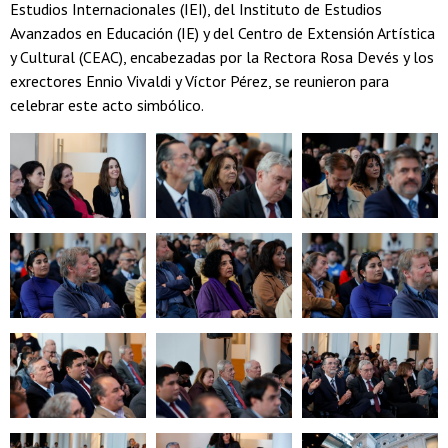
Estudios Internacionales (IEI), del Instituto de Estudios
Avanzados en Educación (IE) y del Centro de Extensión Artística
y Cultural (CEAC), encabezadas por la Rectora Rosa Devés y los
exrectores Ennio Vivaldi y Víctor Pérez, se reunieron para
celebrar este acto simbólico.
Zoom
Zoom
Zoom
Zoom
Zoom
Zoom
Zoom
Zoom
Zoom
Zoom
Zoom
Zoom