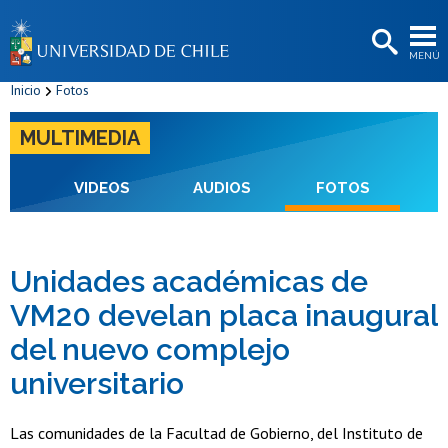
EXTENSIÓN
MENÚ
BIBLIOTECAS
Inicio
Fotos
LA UNIVERSIDAD
MULTIMEDIA
Postulantes
Estudiantes
VIDEOS
AUDIOS
FOTOS
Académicas/os
Funcionarias/os
Unidades académicas de
VM20 develan placa inaugural
Egresadas/os
del nuevo complejo
universitario
Las comunidades de la Facultad de Gobierno, del Instituto de